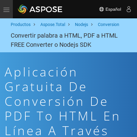
Español
Toggle navigation
Productos
Aspose.Total
Nodejs
Conversion
Convertir palabra a HTML, PDF a HTML
FREE Converter o Nodejs SDK
Aplicación
Gratuita De
Conversión De
PDF To HTML En
Línea A Través