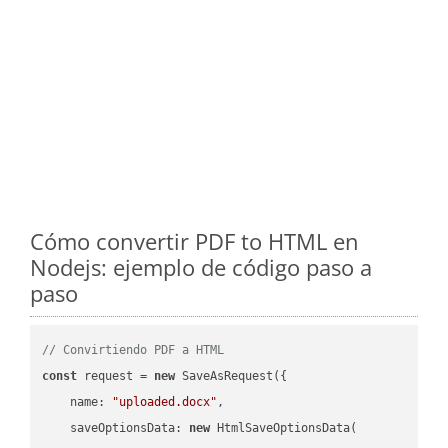
Cómo convertir PDF to HTML en
Nodejs: ejemplo de código paso a
paso
// Convirtiendo PDF a HTML
const
 request = 
new
 SaveAsRequest({

name
: 
"uploaded.docx"
,

saveOptionsData
: 
new
 HtmlSaveOptionsData(
