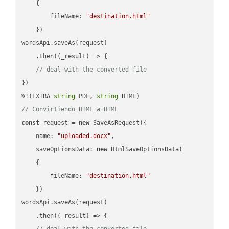
    {

fileName
: 
"destination.html"
    })

wordsApi.saveAs(request)

    .then(
(
_result
) =>
 {

// deal with the converted file
})

%!(EXTRA 
string
=PDF, 
string
// Convirtiendo HTML a HTML
const
 request = 
new
 SaveAsRequest({

name
: 
"uploaded.docx"
,

saveOptionsData
: 
new
 HtmlSaveOptionsData(

    {

fileName
: 
"destination.html"
    })

wordsApi.saveAs(request)

    .then(
(
_result
) =>
 {

// deal with the converted file