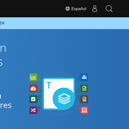
Español
SDK
ón
s
a
ares