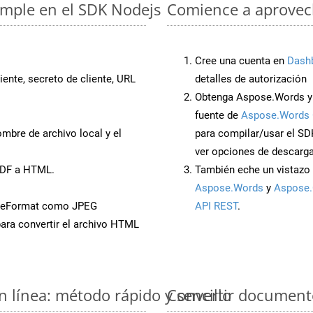
imple en el SDK Nodejs
Comience a aprovech
Cree una cuenta en
Dash
iente, secreto de cliente, URL
detalles de autorización
Obtenga Aspose.Words y
fuente de
Aspose.Words 
mbre de archivo local y el
para compilar/usar el SD
ver opciones de descarga
PDF a HTML.
También eche un vistazo 
Aspose.Words
y
Aspose.
aveFormat como JPEG
API REST
.
ara convertir el archivo HTML
 línea: método rápido y sencillo
Convertir document