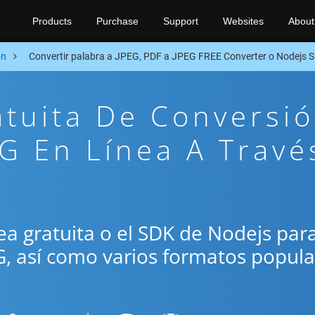
Products
Purchase
Support
Websites
About
on
Convertir palabra a JPEG, PDF a JPEG FREE Converter o Nodejs 
atuita De Conversi
G En Línea A Travé
ínea gratuita o el SDK de Nodejs par
G, así como varios formatos popul