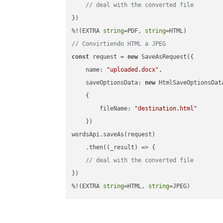
// deal with the converted file
})

%!(EXTRA 
string
=PDF, 
string
// Convirtiendo HTML a JPEG
const
 request = 
new
 SaveAsRequest({

name
: 
"uploaded.docx"
,

saveOptionsData
: 
new
 HtmlSaveOptionsData
    {

fileName
: 
"destination.html"
    })

wordsApi.saveAs(request)

    .then(
(
_result
) =>
 {

// deal with the converted file
})

%!(EXTRA 
string
=HTML, 
string
=JPEG)