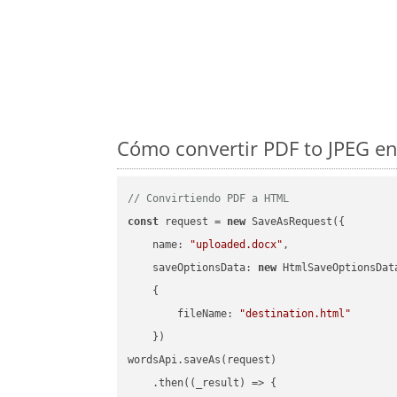
Cómo convertir PDF to JPEG en
// Convirtiendo PDF a HTML
const
 request = 
new
 SaveAsRequest({

name
: 
"uploaded.docx"
,

saveOptionsData
: 
new
 HtmlSaveOptionsData
    {

fileName
: 
"destination.html"
    })

wordsApi.saveAs(request)

    .then(
(
_result
) =>
 {
