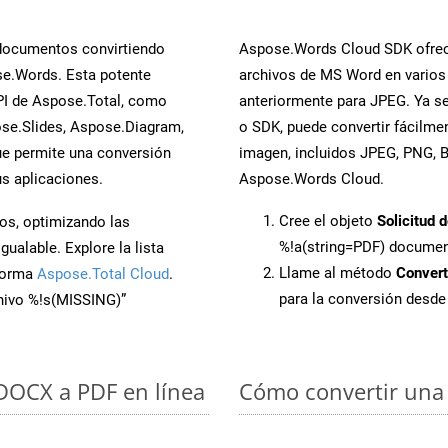
 documentos convirtiendo
Aspose.Words Cloud SDK ofrece
se.Words. Esta potente
archivos de MS Word en varios
PI de Aspose.Total, como
anteriormente para JPEG. Ya se
se.Slides, Aspose.Diagram,
o SDK, puede convertir fácilm
e permite una conversión
imagen, incluidos JPEG, PNG, BM
s aplicaciones.
Aspose.Words Cloud.
Cree el objeto
Solicitud 
os, optimizando las
%!a(string=PDF) docume
ualable. Explore la lista
Llame al método
Conver
aforma
Aspose.Total Cloud
.
para la conversión desd
chivo %!s(MISSING)”
 DOCX a PDF en línea
Cómo convertir una 