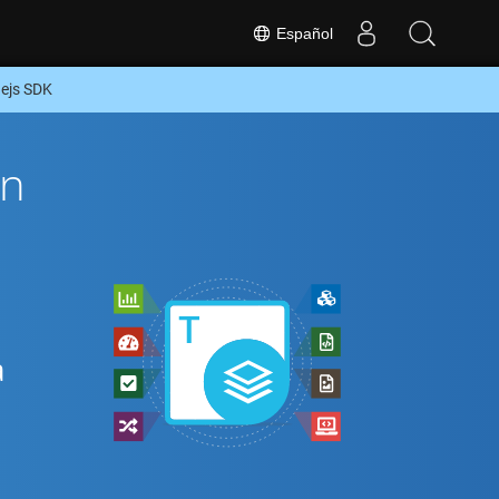
Español
ejs SDK
ón
a