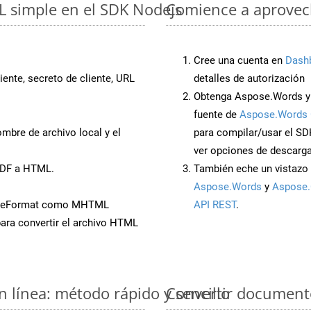
L simple en el SDK Nodejs
Comience a aprovech
Cree una cuenta en
Dash
iente, secreto de cliente, URL
detalles de autorización
Obtenga Aspose.Words y
fuente de
Aspose.Words 
mbre de archivo local y el
para compilar/usar el SD
ver opciones de descarga
PDF a HTML.
También eche un vistazo 
Aspose.Words
y
Aspose.
aveFormat como MHTML
API REST
.
ara convertir el archivo HTML
 línea: método rápido y sencillo
Convertir document