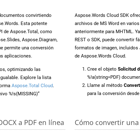
 documentos convirtiendo
Aspose.Words Cloud SDK ofrece
se.Words. Esta potente
archivos de MS Word en varios
PI de Aspose.Total, como
anteriormente para MHTML. Ya s
se.Slides, Aspose.Diagram,
REST o SDK, puede convertir f
e permite una conversión
formatos de imagen, incluidos J
s aplicaciones.
de Aspose.Words Cloud.
Cree el objeto
Solicitud 
os, optimizando las
%!a(string=PDF) docume
ualable. Explore la lista
Llame al método
Conver
aforma
Aspose.Total Cloud
.
para la conversión desd
chivo %!s(MISSING)”
 DOCX a PDF en línea
Cómo convertir una