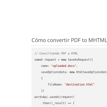
Cómo convertir PDF to MHTML 
// Convirtiendo PDF a HTML
const
 request = 
new
 SaveAsRequest({

name
: 
"uploaded.docx"
,

saveOptionsData
: 
new
 HtmlSaveOptionsData
    {

fileName
: 
"destination.html"
    })

wordsApi.saveAs(request)

    .then(
(
_result
) =>
 {
