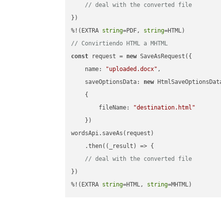
// deal with the converted file
})

%!(EXTRA 
string
=PDF, 
string
// Convirtiendo HTML a MHTML
const
 request = 
new
 SaveAsRequest({

name
: 
"uploaded.docx"
,

saveOptionsData
: 
new
 HtmlSaveOptionsData
    {

fileName
: 
"destination.html"
    })

wordsApi.saveAs(request)

    .then(
(
_result
) =>
 {

// deal with the converted file
})

%!(EXTRA 
string
=HTML, 
string
=MHTML)