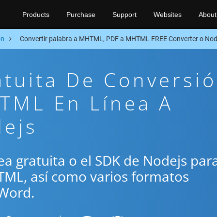
Products
Purchase
Support
Websites
About
on
Convertir palabra a MHTML, PDF a MHTML FREE Converter o Nod
atuita De Conversi
TML En Línea A
dejs
ínea gratuita o el SDK de Nodejs par
TML, así como varios formatos
Word.