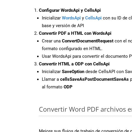
Configurar WordsApi y CellsApi
Inicializar
WordsApi
y
CellsApi
con su ID de cl
base y versión de API
Convertir PDF a HTML con WordsApi
Crear una
ConvertDocumentRequest
con el no
formato configurado en HTML.
Usar WordsApi para convertir el documento 
Convertir HTML a ODP con CellsApi
Inicializar
SaveOption
desde CellsAPI con S
Llamar a
cellsSaveAsPostDocumentSaveAs
p
al formato
ODP
Convertir Word PDF archivos en
Mejore sus flujos de trabajo de conversión de