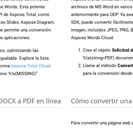
se.Words. Esta potente
archivos de MS Word en varios
PI de Aspose.Total, como
anteriormente para ODP. Ya sea
se.Slides, Aspose.Diagram,
SDK, puede convertir fácilmen
e permite una conversión
imagen, incluidos JPEG, PNG, BM
s aplicaciones.
Aspose.Words Cloud.
Cree el objeto
Solicitud 
os, optimizando las
%!a(string=PDF) docume
ualable. Explore la lista
Llame al método
Conver
aforma
Aspose.Total Cloud
.
para la conversión desd
chivo %!s(MISSING)”
 DOCX a PDF en línea
Cómo convertir una
Para convertir una página web 