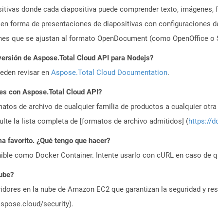
sitivas donde cada diapositiva puede comprender texto, imágenes,
a en forma de presentaciones de diapositivas con configuraciones 
nes que se ajustan al formato OpenDocument (como OpenOffice o S
versión de Aspose.Total Cloud API para Nodejs?
ueden revisar en
Aspose.Total Cloud Documentation
.
es con Aspose.Total Cloud API?
atos de archivo de cualquier familia de productos a cualquier otr
te la lista completa de [formatos de archivo admitidos] (
https://d
a favorito. ¿Qué tengo que hacer?
ible como Docker Container. Intente usarlo con cURL en caso de q
nube?
idores en la nube de Amazon EC2 que garantizan la seguridad y resi
aspose.cloud/security).