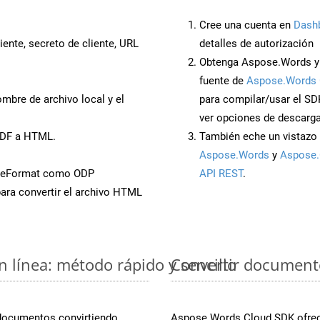
Cree una cuenta en
Dash
iente, secreto de cliente, URL
detalles de autorización
Obtenga Aspose.Words y
fuente de
Aspose.Words 
mbre de archivo local y el
para compilar/usar el SD
ver opciones de descarga
PDF a HTML.
También eche un vistazo 
Aspose.Words
y
Aspose.
aveFormat como ODP
API REST
.
ara convertir el archivo HTML
 línea: método rápido y sencillo
Convertir document
 documentos convirtiendo
Aspose.Words Cloud SDK ofrece