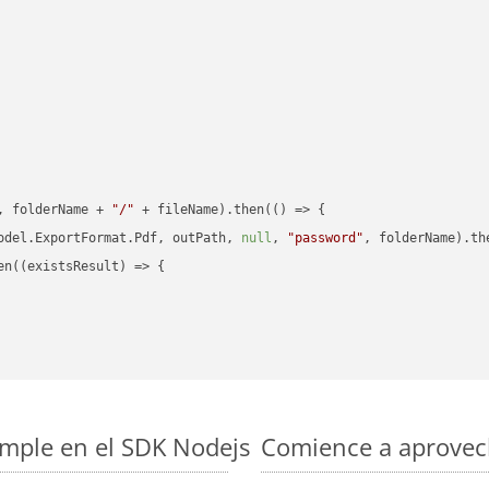
, folderName + 
"/"
 + fileName).then(
() =>
 {

odel.ExportFormat.Pdf, outPath, 
null
, 
"password"
, folderName).th
en(
(
existsResult
) =>
 {

imple en el SDK Nodejs
Comience a aprovech