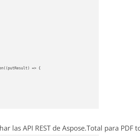
en(
(
putResult
) =>
 {

ar las API REST de Aspose.Total para PDF 