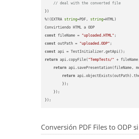
// deal with the converted file
})

%!(EXTRA 
string
=PDF, 
string
=HTML)

const
 fileName = 
"uploaded.HTML"
const
 outPath = 
"uploaded.ODP"
const
return
 api.copyFile(
"TempTests/"
 + fileName
return
 api.savePresentation(fileName, m
return
 api.objectExists(outPath).th
        });

    });

Conversión PDF Files to ODP s