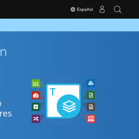
Español
K
ón
s
a
res