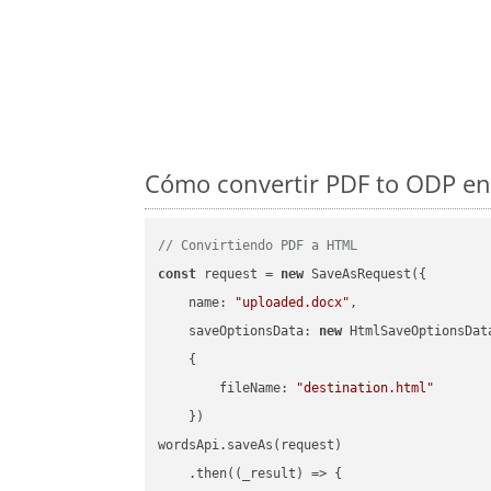
Cómo convertir PDF to ODP en 
// Convirtiendo PDF a HTML
const
 request = 
new
 SaveAsRequest({

name
: 
"uploaded.docx"
,

saveOptionsData
: 
new
 HtmlSaveOptionsData
    {

fileName
: 
"destination.html"
    })

wordsApi.saveAs(request)

    .then(
(
_result
) =>
 {
