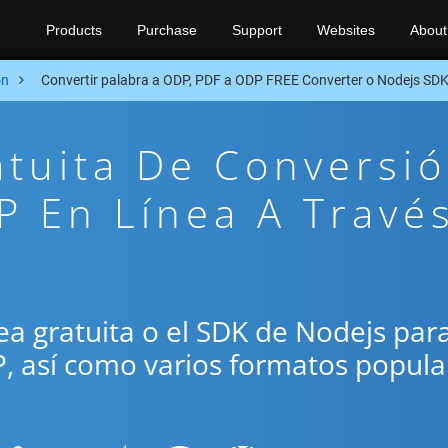
Products
Purchase
Support
Websites
About
on
Convertir palabra a ODP, PDF a ODP FREE Converter o Nodejs SD
atuita De Conversi
 En Línea A Travé
ínea gratuita o el SDK de Nodejs par
P, así como varios formatos popula