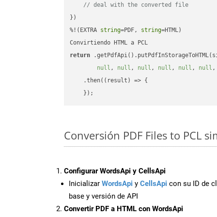
// deal with the converted file
})

%!(EXTRA 
string
=PDF, 
string
=HTML)

return
 .getPdfApi().putPdfInStorageToHTML(s
null
, 
null
, 
null
, 
null
, 
null
, 
null
,
    .then(
(
result
) =>
 {

Conversión PDF Files to PCL si
Configurar WordsApi y CellsApi
Inicializar
WordsApi
y
CellsApi
con su ID de cl
base y versión de API
Convertir PDF a HTML con WordsApi