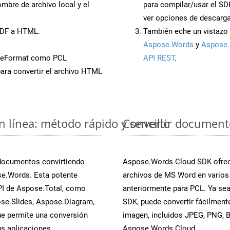
mbre de archivo local y el
para compilar/usar el SD
ver opciones de descarga
PDF a HTML.
También eche un vistazo 
Aspose.Words
y
Aspose.
veFormat como PCL
API REST
.
ara convertir el archivo HTML
 línea: método rápido y sencillo
Convertir document
 documentos convirtiendo
Aspose.Words Cloud SDK ofrece
se.Words. Esta potente
archivos de MS Word en varios
PI de Aspose.Total, como
anteriormente para PCL. Ya sea
se.Slides, Aspose.Diagram,
SDK, puede convertir fácilmen
e permite una conversión
imagen, incluidos JPEG, PNG, BM
s aplicaciones.
Aspose.Words Cloud.