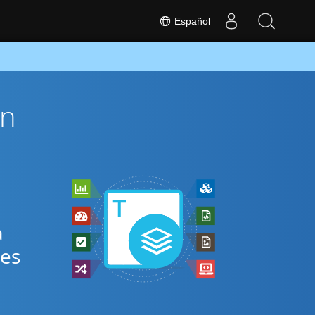
Español
ón
a
res