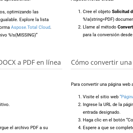
Cree el objeto
Solicitud 
os, optimizando las
%!a(string=PDF) docume
ualable. Explore la lista
Llame al método
Conver
aforma
Aspose.Total Cloud
.
para la conversión desd
chivo %!s(MISSING)”
 DOCX a PDF en línea
Cómo convertir una 
Para convertir una página web 
Visite el sitio web
“Págin
tivo.
Ingrese la URL de la pág
entrada designado.
Haga clic en el botón “Co
rgue el archivo PDF a su
Espere a que se complete