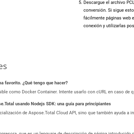
Descargue el archivo PCL 
conversión. Si sigue esto
fácilmente páginas web 
conexión y utilizarlas po
es
a favorito. ¿Qué tengo que hacer?
ible como Docker Container. Intente usarlo con cURL en caso de q
.Total usando Nodejs SDK: una guía para principiantes
icialización de Aspose.Total Cloud API, sino que también ayuda a in
presora, que es un lenguaje de descripción de página introducido