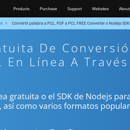
Products
Purchase
Support
Websites
About
on
Convertir palabra a PCL, PDF a PCL FREE Converter o Nodejs SDK
atuita De Conversi
 En Línea A Través
ínea gratuita o el SDK de Nodejs par
L, así como varios formatos popula