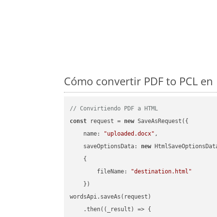
Cómo convertir PDF to PCL en 
// Convirtiendo PDF a HTML
const
 request = 
new
 SaveAsRequest({

name
: 
"uploaded.docx"
,

saveOptionsData
: 
new
 HtmlSaveOptionsData
    {

fileName
: 
"destination.html"
    })

wordsApi.saveAs(request)

    .then(
(
_result
) =>
 {
