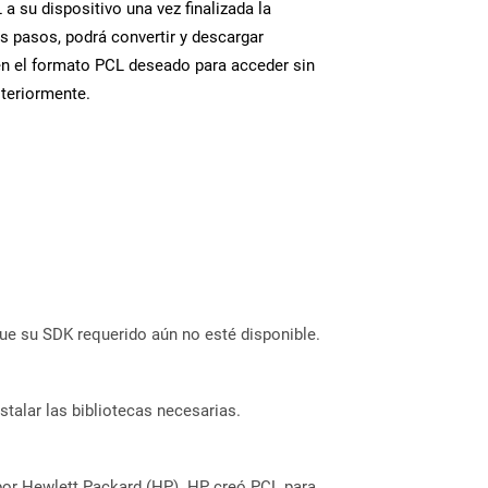
a su dispositivo una vez finalizada la
s pasos, podrá convertir y descargar
en el formato PCL deseado para acceder sin
steriormente.
ue su SDK requerido aún no esté disponible.
stalar las bibliotecas necesarias.
 por Hewlett Packard (HP). HP creó PCL para