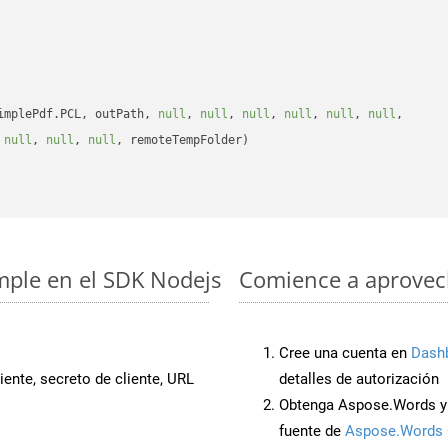
implePdf.PCL, outPath, 
null
, 
null
, 
null
, 
null
, 
null
, 
null
, 

 
null
, 
null
, 
null
, remoteTempFolder)

mple en el SDK Nodejs
Comience a aprovech
Cree una cuenta en
Dash
iente, secreto de cliente, URL
detalles de autorización
Obtenga Aspose.Words y
fuente de
Aspose.Words 