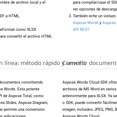
mbre de archivo local y el
para compilar/usar el SD
ver opciones de descarga
PDF a HTML.
También eche un vistazo 
Aspose.Words
y
Aspose.
veFormat como XLSX
API REST
.
ara convertir el archivo HTML
 línea: método rápido y sencillo
Convertir document
 documentos convirtiendo
Aspose.Words Cloud SDK ofrece
se.Words. Esta potente
archivos de MS Word en varios
PI de Aspose.Total, como
anteriormente para XLSX. Ya se
se.Slides, Aspose.Diagram,
o SDK, puede convertir fácilm
e permite una conversión
imagen, incluidos JPEG, PNG, BM
s aplicaciones.
Aspose.Words Cloud.