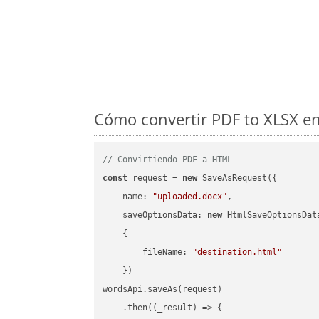
Cómo convertir PDF to XLSX en
// Convirtiendo PDF a HTML
const
 request = 
new
 SaveAsRequest({

name
: 
"uploaded.docx"
,

saveOptionsData
: 
new
 HtmlSaveOptionsData
    {

fileName
: 
"destination.html"
    })

wordsApi.saveAs(request)

    .then(
(
_result
) =>
 {
