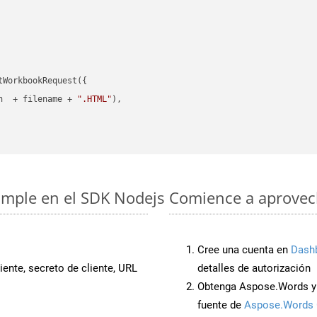
WorkbookRequest({

h  + filename + 
".HTML"
),

simple en el SDK Nodejs
Comience a aprovech
Cree una cuenta en
Dash
iente, secreto de cliente, URL
detalles de autorización
Obtenga Aspose.Words y
fuente de
Aspose.Words 