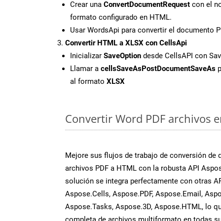
Crear una
ConvertDocumentRequest
con el no
formato configurado en HTML.
Usar WordsApi para convertir el documento 
Convertir HTML a XLSX con CellsApi
Inicializar
SaveOption
desde CellsAPI con Sa
Llamar a
cellsSaveAsPostDocumentSaveAs
p
al formato
XLSX
Convertir Word PDF archivos en
Mejore sus flujos de trabajo de conversión de
archivos PDF a HTML con la robusta API Aspo
solución se integra perfectamente con otras A
Aspose.Cells, Aspose.PDF, Aspose.Email, Aspo
Aspose.Tasks, Aspose.3D, Aspose.HTML, lo qu
completa de archivos multiformato en todas su