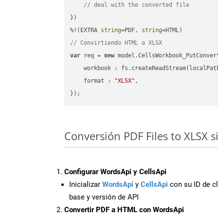
// deal with the converted file
})

%!(EXTRA 
string
=PDF, 
string
// Convirtiendo HTML a XLSX
var
 req = 
new
 model.CellsWorkbook_PutConvert
workbook
 : fs.createReadStream(localPat
format
 : 
"XLSX"
,

Conversión PDF Files to XLSX 
Configurar WordsApi y CellsApi
Inicializar
WordsApi
y
CellsApi
con su ID de cl
base y versión de API
Convertir PDF a HTML con WordsApi