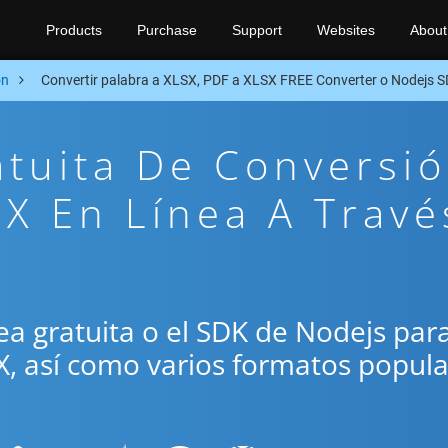
Products
Purchase
Support
Websites
About
on
Convertir palabra a XLSX, PDF a XLSX FREE Converter o Nodejs 
atuita De Conversi
X En Línea A Travé
ínea gratuita o el SDK de Nodejs par
X, así como varios formatos popul