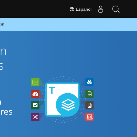
Español
SDK
ón
s
a
ares