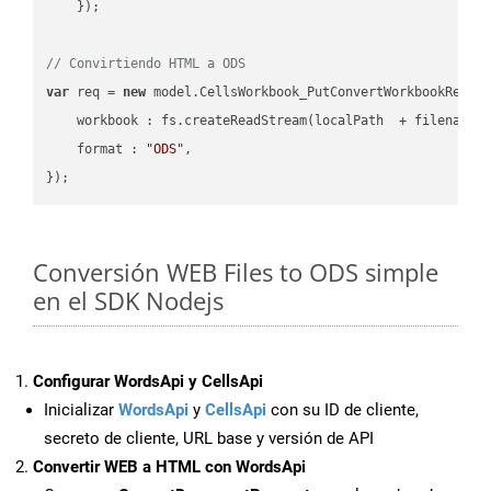
    });

// Convirtiendo HTML a ODS
var
 req = 
new
 model.CellsWorkbook_PutConvertWorkbookReques
workbook
 : fs.createReadStream(localPath  + filename 
format
 : 
"ODS"
,

Conversión WEB Files to ODS simple
en el SDK Nodejs
Configurar WordsApi y CellsApi
Inicializar
WordsApi
y
CellsApi
con su ID de cliente,
secreto de cliente, URL base y versión de API
Convertir WEB a HTML con WordsApi