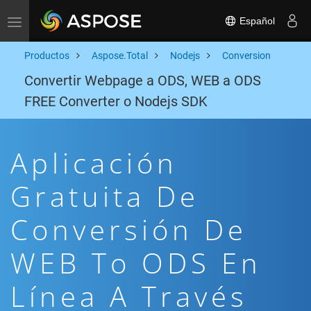
Español
Toggle navigation
Productos
Aspose.Total
Nodejs
Conversion
Convertir Webpage a ODS, WEB a ODS
FREE Converter o Nodejs SDK
Aplicación
Gratuita De
Conversión De
WEB To ODS En
Línea A Través