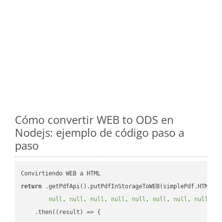
Cómo convertir WEB to ODS en
Nodejs: ejemplo de código paso a
paso
return
 .getPdfApi().putPdfInStorageToWEB(simplePdf.HTML, 
null
, 
null
, 
null
, 
null
, 
null
, 
null
, 
null
, 
null
, 
n
    .then(
(
result
) =>
 {
