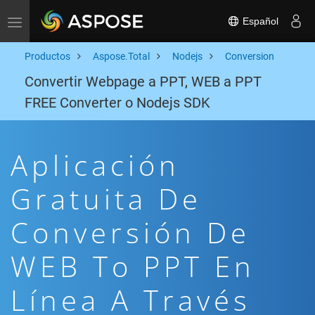
Español
Toggle navigation
Productos
Aspose.Total
Nodejs
Conversion
Convertir Webpage a PPT, WEB a PPT
FREE Converter o Nodejs SDK
Aplicación
Gratuita De
Conversión De
WEB To PPT En
Línea A Través