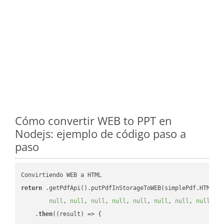
Cómo convertir WEB to PPT en
Nodejs: ejemplo de código paso a
paso
return
 .getPdfApi().putPdfInStorageToWEB(simplePdf.HTML, 
null
, 
null
, 
null
, 
null
, 
null
, 
null
, 
null
, 
null
, 
n
    .
then
(
(result)
 =>
 {
