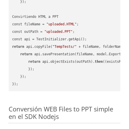
    });

Convirtiendo HTML a PPT

const fileName = 
"uploaded.HTML"
;

const outPath = 
"uploaded.PPT"
;

return
 api.copyFile(
"TempTests/"
 + fileName, folderName +
return
 api.savePresentation(fileName, model.ExportFor
return
 api.objectExists(outPath).
then
(
(existsResu
        });

    });

Conversión WEB Files to PPT simple
en el SDK Nodejs