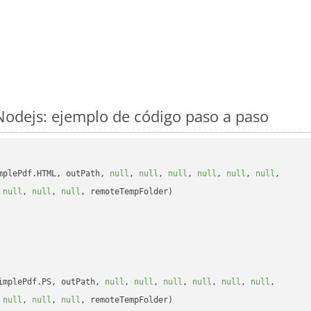
odejs: ejemplo de código paso a paso
mplePdf.HTML, outPath, 
null
, 
null
, 
null
, 
null
, 
null
, 
null
, 

 
null
, 
null
, 
null
, remoteTempFolder)

implePdf.PS, outPath, 
null
, 
null
, 
null
, 
null
, 
null
, 
null
, 

 
null
, 
null
, 
null
, remoteTempFolder)
