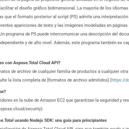
facilitar el diseño gráfico bidimensional. La mayoría de los idioma
as que el formato posterior al script (PS) admite una interpretación
 diferentes apariciones de texto y las imágenes modeladas en página
 Un programa de PS puede intercomunicar una descripción del doc
ndependiente y de alto nivel. Además, este programa también es cap
es con Aspose.Total Cloud API?
atos de archivo de cualquier familia de productos a cualquier otr
te la lista completa de [formatos de archivo admitidos] (
https://d
be?
idores en la nube de Amazon EC2 que garantizan la seguridad y resi
aspose.cloud/security).
.Total usando Nodejs SDK: una guía para principiantes
icialización de Aspose.Total Cloud API, sino que también ayuda a in