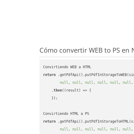
Cómo convertir WEB to PS en N
return
 .getPdfApi().putPdfInStorageToWEB(si
null
, 
null
, 
null
, 
null
, 
null
, 
null
,
    .
then
(
(result)
 =>
 {

    });

return
 .getPdfApi().putPdfInStorageToHTML(s
null
, 
null
, 
null
, 
null
, 
null
, 
null
,