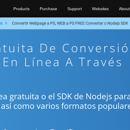
Products
Purchase
Support
Websites
About
on
Convertir Webpage a PS, WEB a PS FREE Converter o Nodejs SDK
atuita De Conversi
En Línea A Través
ínea gratuita o el SDK de Nodejs par
, así como varios formatos popular