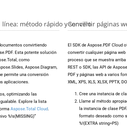
línea: método rápido y sencillo
Convertir páginas w
 documentos convirtiendo
El SDK de Aspose.PDF Cloud of
e.PDF. Esta potente solución
convertir cualquier página web 
ose.Total, como
proceso que se muestra arriba p
spose.Slides, Aspose.Diagram,
REST o SDK, las API de Aspose
e permite una conversión
PDF y páginas web a varios fo
s aplicaciones.
XML, XPS, XLS, XLSX, PPTX, D
Cree una instancia de cl
os, optimizando las
Llame al método apropi
ualable. Explore la lista
la instancia de clase PD
aforma
Aspose.Total Cloud
.
formato deseado como s
chivo %!s(MISSING)”
%!(EXTRA string=PS)