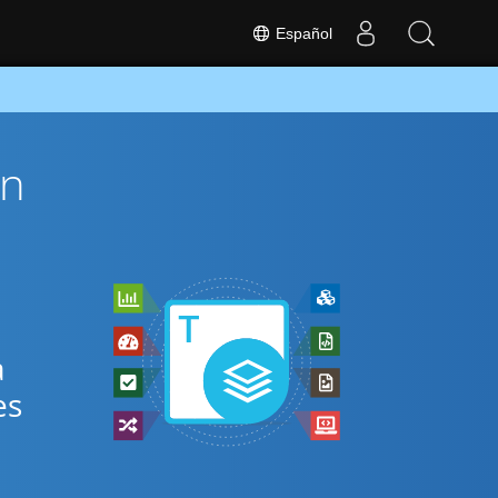
Español
ón
a
es