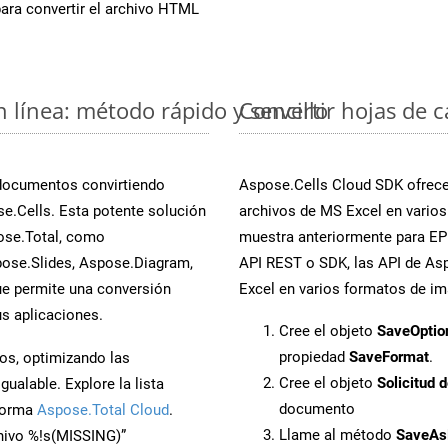
ara convertir el archivo HTML
n línea: método rápido y sencillo
Convertir hojas de 
 documentos convirtiendo
Aspose.Cells Cloud SDK ofrece 
e.Cells. Esta potente solución
archivos de MS Excel en varios
ose.Total, como
muestra anteriormente para EPU
ose.Slides, Aspose.Diagram,
API REST o SDK, las API de Asp
e permite una conversión
Excel en varios formatos de im
s aplicaciones.
Cree el objeto
SaveOptio
propiedad
SaveFormat
.
os, optimizando las
Cree el objeto
Solicitud 
ualable. Explore la lista
documento
aforma
Aspose.Total Cloud
.
Llame al método
SaveAs
chivo %!s(MISSING)”