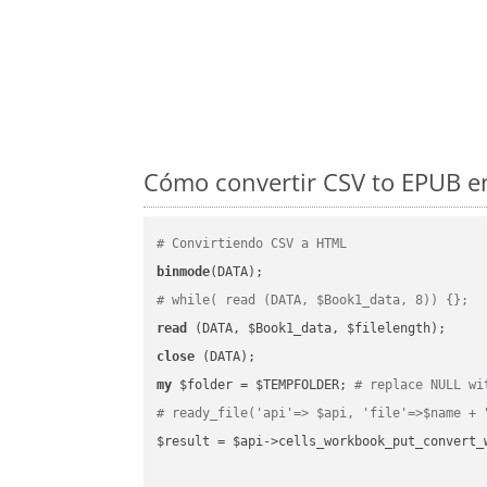
Cómo convertir CSV to EPUB en
# Convirtiendo CSV a HTML
binmode
# while( read (DATA, $Book1_data, 8)) {};
read
close
my
 $folder = $TEMPFOLDER; 
# replace NULL wi
# ready_file('api'=> $api, 'file'=>$name + 
$result = $api->cells_workbook_put_convert_