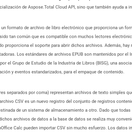
icialización de Aspose.Total Cloud API, sino que también ayuda a in
 un formato de archivo de libro electrónico que proporciona un form
 sido tan común que es compatible con muchos lectores electrónico
ado proporciona el soporte para abrir dichos archivos. Además, ha
utadoras. Los estándares de archivos EPUB son mantenidos por el In
or el Grupo de Estudio de la Industria de Libros (BISG), una asocia
mación y eventos estandarizados, para el empaque de contenido.
ores separados por coma) representan archivos de texto simples qu
rchivo CSV es un nuevo registro del conjunto de registros conteni
destinada de un sistema de almacenamiento a otro. Dado que todas 
ichos archivos de datos a la base de datos se realiza muy conveni
Office Calc pueden importar CSV sin mucho esfuerzo. Los datos i