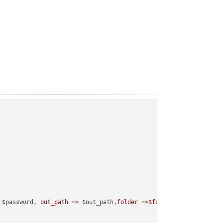
 $password, 
out_path =>
 $out_path,
folder =>$folder
);
