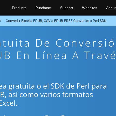
Products
Purchase
Support
Websites
About
Convertir Excel a EPUB, CSV a EPUB FREE Converter o Perl SDK
atuita De Conversi
B En Línea A Trav
nea gratuita o el SDK de Perl para
UB, así como varios formatos
xcel.