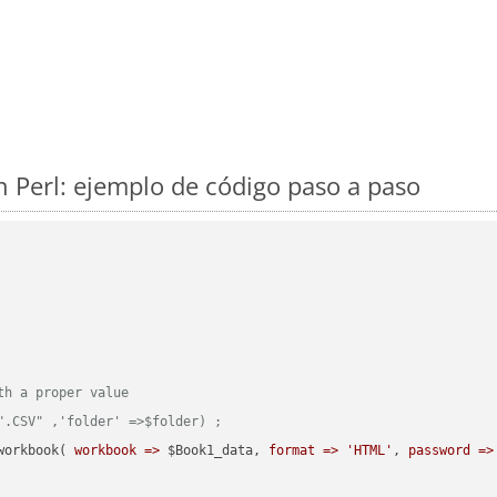
 Perl: ejemplo de código paso a paso
th a proper value
".CSV" ,'folder' =>$folder) ;  
workbook( 
workbook =>
 $Book1_data, 
format =>
'HTML'
, 
password =>