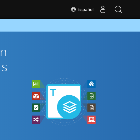
Español
ón
és