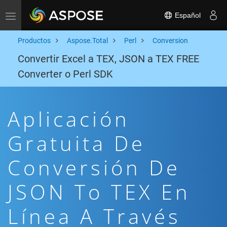
Español
Toggle navigation
Productos
Aspose.Total
Perl
Conversion
Convertir Excel a TEX, JSON a TEX FREE
Converter o Perl SDK
Aplicación
Gratuita De
Conversión De
JSON To TEX En
Línea A Través