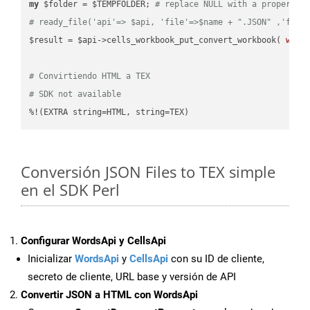
my
 $folder = $TEMPFOLDER; 
# replace NULL with a proper va
# ready_file('api'=> $api, 'file'=>$name + ".JSON" ,'fold
$result = $api->cells_workbook_put_convert_workbook( 
work
# Convirtiendo HTML a TEX
# SDK not available
%!(EXTRA string=HTML, string=TEX)
Conversión JSON Files to TEX simple
en el SDK Perl
Configurar WordsApi y CellsApi
Inicializar
WordsApi
y
CellsApi
con su ID de cliente,
secreto de cliente, URL base y versión de API
Convertir JSON a HTML con WordsApi