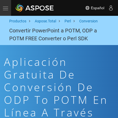
Español
Toggle navigation
Productos
Aspose.Total
Perl
Conversion
Convertir PowerPoint a POTM, ODP a
POTM FREE Converter o Perl SDK
Aplicación
Gratuita De
Conversión De
ODP To POTM En
Línea A Través