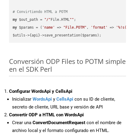
# Convirtiendo HTML a POTM
my
 $out_path = 
"/"
File.HTML
""
my
 $params = (
'name'
 => 
"File.POTM"
, 
'format'
 => 
'%!s(MIS
Conversión ODP Files to POTM simple
en el SDK Perl
Configurar WordsApi y CellsApi
Inicializar
WordsApi
y
CellsApi
con su ID de cliente,
secreto de cliente, URL base y versión de API
Convertir ODP a HTML con WordsApi
Crear una
ConvertDocumentRequest
con el nombre de
archivo local y el formato configurado en HTML.