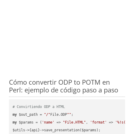
Cómo convertir ODP to POTM en
Perl: ejemplo de código paso a paso
# Convirtiendo ODP a HTML
my
 $out_path = 
"/"
File.ODP
""
my
 $params = (
'name'
 => 
"File.HTML"
, 
'format'
 => 
'%!s(MIS
$utils->{api}->save_presentation($params);
