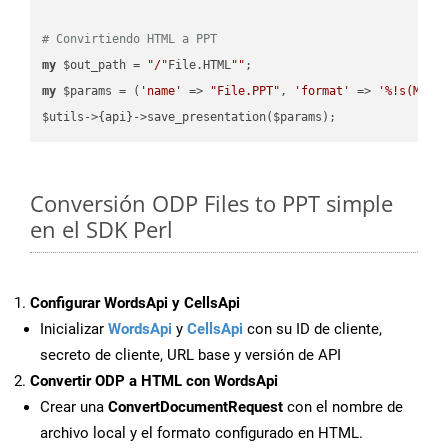
# Convirtiendo HTML a PPT
my
 $out_path = 
"/"
File.HTML
""
my
 $params = (
'name'
 => 
"File.PPT"
, 
'format'
 => 
'%!s(MISS
Conversión ODP Files to PPT simple
en el SDK Perl
Configurar WordsApi y CellsApi
Inicializar
WordsApi
y
CellsApi
con su ID de cliente,
secreto de cliente, URL base y versión de API
Convertir ODP a HTML con WordsApi
Crear una
ConvertDocumentRequest
con el nombre de
archivo local y el formato configurado en HTML.