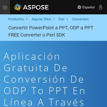
Español
Toggle navigation
Productos
Aspose.Total
Perl
Conversion
Convertir PowerPoint a PPT, ODP a PPT
FREE Converter o Perl SDK
Aplicación
Gratuita De
Conversión De
ODP To PPT En
Línea A Través