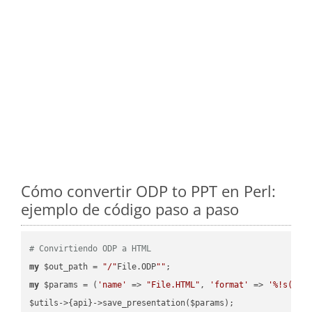
Cómo convertir ODP to PPT en Perl:
ejemplo de código paso a paso
# Convirtiendo ODP a HTML
my
 $out_path = 
"/"
File.ODP
""
my
 $params = (
'name'
 => 
"File.HTML"
, 
'format'
 => 
'%!s(MIS
$utils->{api}->save_presentation($params);
