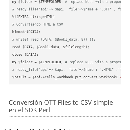
my
 $folder = $TEMPFOLDER; 
# replace NULL with a proper va
# ready_file('api'=> $api, 'file'=>$name + ".OTT" ,'folde
# Convirtiendo HTML a CSV
binmode
# while( read (DATA, $Book1_data, 8)) {};
read
close
my
 $folder = $TEMPFOLDER; 
# replace NULL with a proper va
# ready_file('api'=> $api, 'file'=>$name + ".HTML" ,'fold
$result = $api->cells_workbook_put_convert_workbook( 
work
Conversión OTT Files to CSV simple
en el SDK Perl