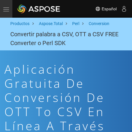
Español
Toggle navigation
Productos
Aspose.Total
Perl
Conversion
Convertir palabra a CSV, OTT a CSV FREE
Converter o Perl SDK
Aplicación
Gratuita De
Conversión De
OTT To CSV En
Línea A Través