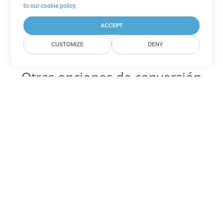
to
our cookie policy
.
ACCEPT
CUSTOMIZE
DENY
Otras opciones de conversión
de Word
OTT Código para convertir DOC
DOC:
Microsoft Word Binary Format
OTT Código para convertir DOT
DOT:
Microsoft Word Template Files
OTT Código para convertir DOCX
DOCX:
Office 2007+ Word Document