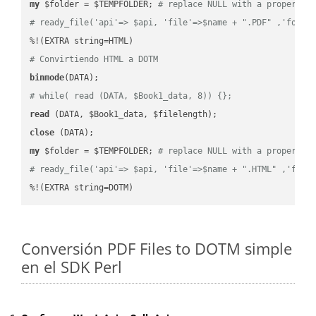
my
 $folder = $TEMPFOLDER; 
# replace NULL with a proper va
# ready_file('api'=> $api, 'file'=>$name + ".PDF" ,'folde
# Convirtiendo HTML a DOTM
binmode
# while( read (DATA, $Book1_data, 8)) {};
read
close
my
 $folder = $TEMPFOLDER; 
# replace NULL with a proper va
# ready_file('api'=> $api, 'file'=>$name + ".HTML" ,'fold
%!(EXTRA string=DOTM)
Conversión PDF Files to DOTM simple
en el SDK Perl