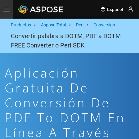
Español
Toggle navigation
Productos
Aspose.Total
Perl
Conversion
Convertir palabra a DOTM, PDF a DOTM
FREE Converter o Perl SDK
Aplicación
Gratuita De
Conversión De
PDF To DOTM En
Línea A Través