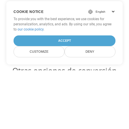
COOKIE NOTICE
To provide you with the best experience, we use cookies for
personalization, analytics, and ads. By using our site, you agree
to
our cookie policy
.
ACCEPT
CUSTOMIZE
DENY
Otras opciones de conversión
de Word
PDF Código para convertir DOC
DOC:
Microsoft Word Binary Format
PDF Código para convertir DOT
DOT:
Microsoft Word Template Files