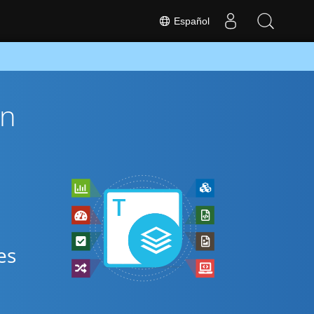
Español
ón
es