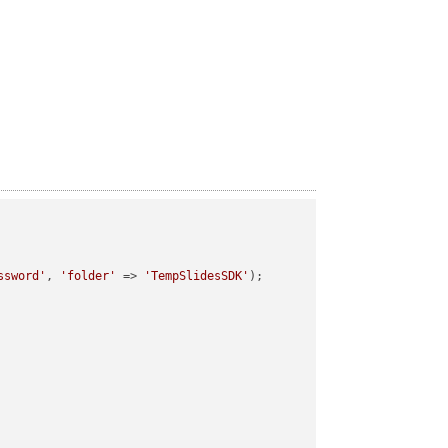
ssword'
, 
'folder'
 => 
'TempSlidesSDK'
);
