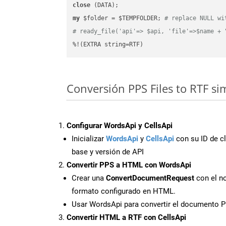
close
my
 $folder = $TEMPFOLDER; 
# replace NULL wi
# ready_file('api'=> $api, 'file'=>$name + 
%!(EXTRA string=RTF)
Conversión PPS Files to RTF si
Configurar WordsApi y CellsApi
Inicializar
WordsApi
y
CellsApi
con su ID de cl
base y versión de API
Convertir PPS a HTML con WordsApi
Crear una
ConvertDocumentRequest
con el no
formato configurado en HTML.
Usar WordsApi para convertir el documento 
Convertir HTML a RTF con CellsApi