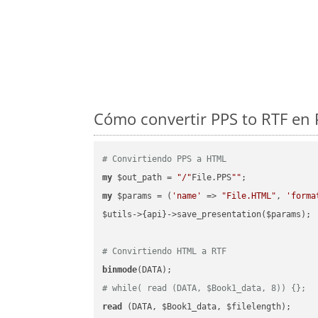
Cómo convertir PPS to RTF en 
# Convirtiendo PPS a HTML
my
 $out_path = 
"/"
File.PPS
""
my
 $params = (
'name'
 => 
"File.HTML"
, 
'forma
$utils->{api}->save_presentation($params);

# Convirtiendo HTML a RTF
binmode
# while( read (DATA, $Book1_data, 8)) {};
read