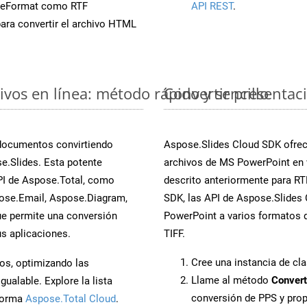
veFormat como RTF
API REST
.
ara convertir el archivo HTML
vos en línea: método rápido y sencillo
Convertir presentac
 documentos convirtiendo
Aspose.Slides Cloud SDK ofrece
e.Slides. Esta potente
archivos de MS PowerPoint en 
PI de Aspose.Total, como
descrito anteriormente para RTF
ose.Email, Aspose.Diagram,
SDK, las API de Aspose.Slides C
e permite una conversión
PowerPoint a varios formatos d
s aplicaciones.
TIFF.
Cree una instancia de cl
os, optimizando las
Llame al método
Convert
ualable. Explore la lista
conversión de PPS y pro
aforma
Aspose.Total Cloud
.