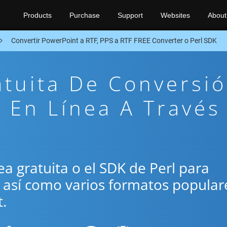
Products
Purchase
Support
Websites
About
Convertir PowerPoint a RTF, PPS a RTF FREE Converter o Perl SDK
atuita De Conversi
 En Línea A Través
nea gratuita o el SDK de Perl para
, así como varios formatos popular
.