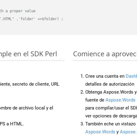
th a proper value
".HTML" ,'folder' =>$folder) ;
mple en el SDK Perl
Comience a aprovech
Cree una cuenta en
Dash
iente, secreto de cliente, URL
detalles de autorización
Obtenga Aspose.Words y 
fuente de
Aspose.Words 
mbre de archivo local y el
para compilar/usar el SD
ver opciones de descarga
PPS a HTML.
También eche un vistazo 
Aspose.Words
y
Aspose.