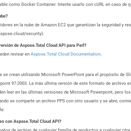
ible como Docker Container. Intente usarlo con cURL en caso de q
ube?
idores en la nube de Amazon EC2 que garantizan la seguridad y resi
aspose.cloud/security).
versión de Aspose.Total Cloud API para Perl?
ueden revisar en
Aspose.Total Cloud Documentation
.
 se crean utilizando Microsoft PowerPoint para el propósito de Sli
oint 97-2003. La más última versión de este formato de archivo es
n leer en las últimas versiones de Microsoft Powerpoint, pero los
ando se comparte un archivo PPS con otro usuario y se abre, com
le.
es con Aspose.Total Cloud API?
atos de archivo de cualquier familia de productos a cualquier otr