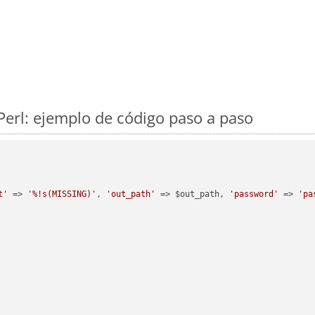
Perl: ejemplo de código paso a paso
t'
 => 
'%!s(MISSING)'
, 
'out_path'
 => $out_path, 
'password'
 => 
'pa