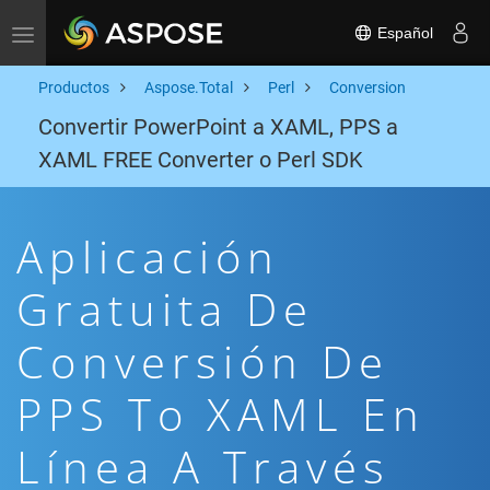
Español
Toggle navigation
Productos
Aspose.Total
Perl
Conversion
Convertir PowerPoint a XAML, PPS a
XAML FREE Converter o Perl SDK
Aplicación
Gratuita De
Conversión De
PPS To XAML En
Línea A Través