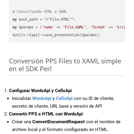
# Convirtiendo HTML a XAML
my
 $out_path = 
"/"
File.HTML
""
my
 $params = (
'name'
 => 
"File.XAML"
, 
'format'
 => 
'%!s(MIS
Conversión PPS Files to XAML simple
en el SDK Perl
Configurar WordsApi y CellsApi
Inicializar
WordsApi
y
CellsApi
con su ID de cliente,
secreto de cliente, URL base y versión de API
Convertir PPS a HTML con WordsApi
Crear una
ConvertDocumentRequest
con el nombre de
archivo local y el formato configurado en HTML.