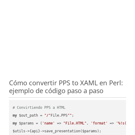
Cómo convertir PPS to XAML en Perl:
ejemplo de código paso a paso
# Convirtiendo PPS a HTML
my
 $out_path = 
"/"
File.PPS
""
my
 $params = (
'name'
 => 
"File.HTML"
, 
'format'
 => 
'%!s(MIS
$utils->{api}->save_presentation($params);
