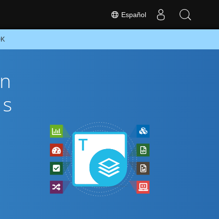
Español
DK
ón
és