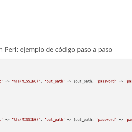
 Perl: ejemplo de código paso a paso
t'
 => 
'%!s(MISSING)'
, 
'out_path'
 => $out_path, 
'password'
 => 
'pa
t'
 => 
'%!s(MISSING)'
, 
'out_path'
 => $out_path, 
'password'
 => 
'pa