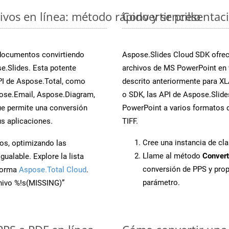
vos en línea: método rápido y sencillo
Convertir presentac
 documentos convirtiendo
Aspose.Slides Cloud SDK ofrece
e.Slides. Esta potente
archivos de MS PowerPoint en 
PI de Aspose.Total, como
descrito anteriormente para XLA
ose.Email, Aspose.Diagram,
o SDK, las API de Aspose.Slides
e permite una conversión
PowerPoint a varios formatos d
s aplicaciones.
TIFF.
Cree una instancia de cl
os, optimizando las
Llame al método
Convert
ualable. Explore la lista
conversión de PPS y pro
aforma
Aspose.Total Cloud
.
parámetro.
chivo %!s(MISSING)”