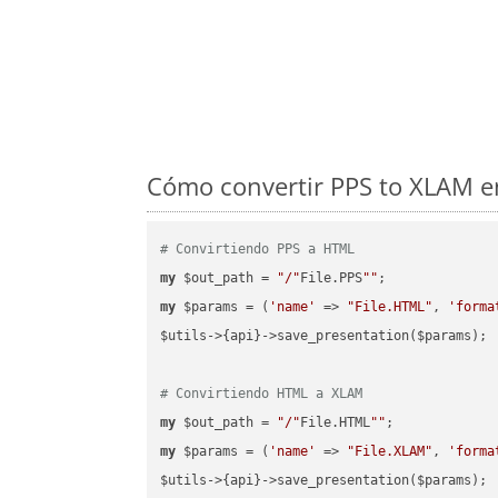
Cómo convertir PPS to XLAM en
# Convirtiendo PPS a HTML
my
 $out_path = 
"/"
File.PPS
""
my
 $params = (
'name'
 => 
"File.HTML"
, 
'forma
$utils->{api}->save_presentation($params);

# Convirtiendo HTML a XLAM
my
 $out_path = 
"/"
File.HTML
""
my
 $params = (
'name'
 => 
"File.XLAM"
, 
'forma