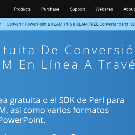
Products
Purchase
Support
Websites
About
Convertir PowerPoint a XLAM, PPS a XLAM FREE Converter o Perl S
atuita De Conversi
M En Línea A Trav
nea gratuita o el SDK de Perl para
AM, así como varios formatos
PowerPoint.