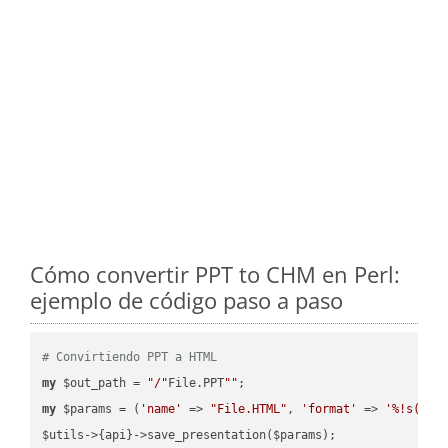
Cómo convertir PPT to CHM en Perl:
ejemplo de código paso a paso
# Convirtiendo PPT a HTML
my
 $out_path = 
"/"
File.PPT
""
my
 $params = (
'name'
 => 
"File.HTML"
, 
'format'
 => 
'%!s(MIS
$utils->{api}->save_presentation($params);
