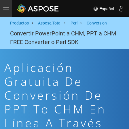
Español
Toggle navigation
Productos
Aspose.Total
Perl
Conversion
Convertir PowerPoint a CHM, PPT a CHM
FREE Converter o Perl SDK
Aplicación
Gratuita De
Conversión De
PPT To CHM En
Línea A Través