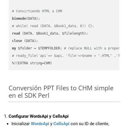
# Convirtiendo HTML a CHM
binmode
# while( read (DATA, $Book1_data, 8)) {};
read
close
my
 $folder = $TEMPFOLDER; 
# replace NULL with a proper va
# ready_file('api'=> $api, 'file'=>$name + ".HTML" ,'fold
%!(EXTRA string=CHM)
Conversión PPT Files to CHM simple
en el SDK Perl
Configurar WordsApi y CellsApi
Inicializar
WordsApi
y
CellsApi
con su ID de cliente,