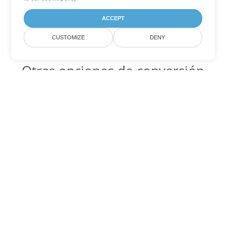
ACCEPT
CUSTOMIZE
DENY
Otras opciones de conversión
de PowerPoint
PPT Código para convertir DOC
DOC:
Microsoft Word Binary Format
PPT Código para convertir DOT
DOT:
Microsoft Word Template Files
PPT Código para convertir DOCX
DOCX:
Office 2007+ Word Document