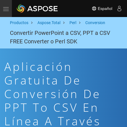
Español
Toggle navigation
Productos
Aspose.Total
Perl
Conversion
Convertir PowerPoint a CSV, PPT a CSV
FREE Converter o Perl SDK
Aplicación
Gratuita De
Conversión De
PPT To CSV En
Línea A Través