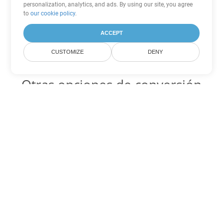
personalization, analytics, and ads. By using our site, you agree
to
our cookie policy
.
ACCEPT
CUSTOMIZE
DENY
Otras opciones de conversión
de PowerPoint
PPT Código para convertir DOC
DOC:
Microsoft Word Binary Format
PPT Código para convertir DOT
DOT:
Microsoft Word Template Files
PPT Código para convertir DOCX
DOCX:
Office 2007+ Word Document