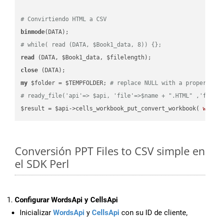
# Convirtiendo HTML a CSV
binmode
# while( read (DATA, $Book1_data, 8)) {};
read
close
my
 $folder = $TEMPFOLDER; 
# replace NULL with a proper va
# ready_file('api'=> $api, 'file'=>$name + ".HTML" ,'fold
$result = $api->cells_workbook_put_convert_workbook( 
work
Conversión PPT Files to CSV simple en
el SDK Perl
Configurar WordsApi y CellsApi
Inicializar
WordsApi
y
CellsApi
con su ID de cliente,