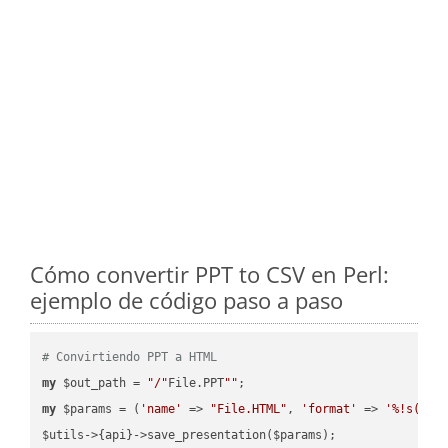
Cómo convertir PPT to CSV en Perl:
ejemplo de código paso a paso
# Convirtiendo PPT a HTML
my
 $out_path = 
"/"
File.PPT
""
my
 $params = (
'name'
 => 
"File.HTML"
, 
'format'
 => 
'%!s(MIS
$utils->{api}->save_presentation($params);
