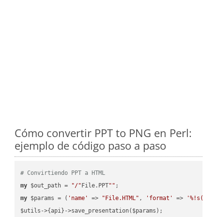
Cómo convertir PPT to PNG en Perl:
ejemplo de código paso a paso
# Convirtiendo PPT a HTML
my
 $out_path = 
"/"
File.PPT
""
my
 $params = (
'name'
 => 
"File.HTML"
, 
'format'
 => 
'%!s(MIS
$utils->{api}->save_presentation($params);
