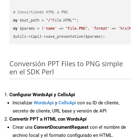
# Convirtiendo HTML a PNG
my
 $out_path = 
"/"
File.HTML
""
my
 $params = (
'name'
 => 
"File.PNG"
, 
'format'
 => 
'%!s(MISS
Conversión PPT Files to PNG simple
en el SDK Perl
Configurar WordsApi y CellsApi
Inicializar
WordsApi
y
CellsApi
con su ID de cliente,
secreto de cliente, URL base y versión de API
Convertir PPT a HTML con WordsApi
Crear una
ConvertDocumentRequest
con el nombre de
archivo local y el formato configurado en HTML.