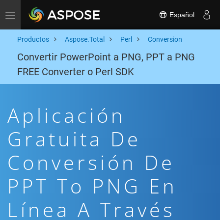
Español
Toggle navigation
Productos
Aspose.Total
Perl
Conversion
Convertir PowerPoint a PNG, PPT a PNG
FREE Converter o Perl SDK
Aplicación
Gratuita De
Conversión De
PPT To PNG En
Línea A Través