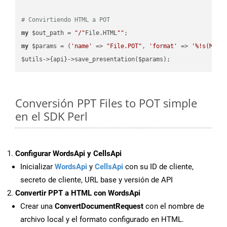
# Convirtiendo HTML a POT
my
 $out_path = 
"/"
File.HTML
""
my
 $params = (
'name'
 => 
"File.POT"
, 
'format'
 => 
'%!s(MISS
Conversión PPT Files to POT simple
en el SDK Perl
Configurar WordsApi y CellsApi
Inicializar
WordsApi
y
CellsApi
con su ID de cliente,
secreto de cliente, URL base y versión de API
Convertir PPT a HTML con WordsApi
Crear una
ConvertDocumentRequest
con el nombre de
archivo local y el formato configurado en HTML.