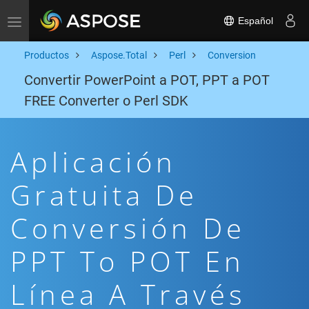
Español
Toggle navigation
Productos
Aspose.Total
Perl
Conversion
Convertir PowerPoint a POT, PPT a POT
FREE Converter o Perl SDK
Aplicación
Gratuita De
Conversión De
PPT To POT En
Línea A Través