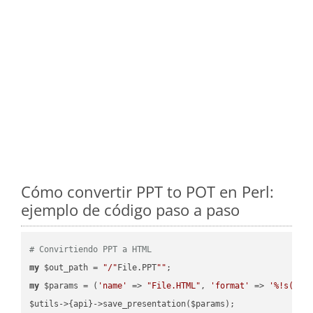
Cómo convertir PPT to POT en Perl:
ejemplo de código paso a paso
# Convirtiendo PPT a HTML
my
 $out_path = 
"/"
File.PPT
""
my
 $params = (
'name'
 => 
"File.HTML"
, 
'format'
 => 
'%!s(MIS
$utils->{api}->save_presentation($params);
