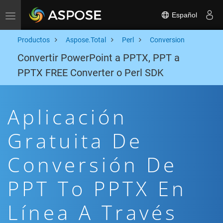
Español
Toggle navigation
Productos
Aspose.Total
Perl
Conversion
Convertir PowerPoint a PPTX, PPT a
PPTX FREE Converter o Perl SDK
Aplicación
Gratuita De
Conversión De
PPT To PPTX En
Línea A Través