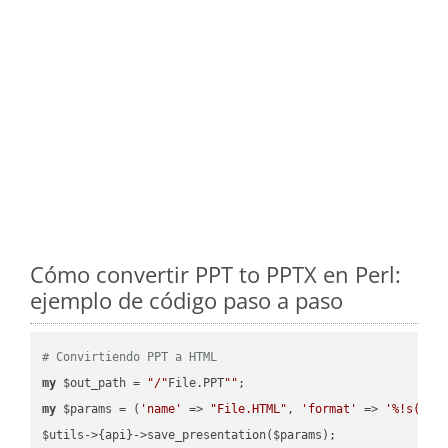
Cómo convertir PPT to PPTX en Perl:
ejemplo de código paso a paso
# Convirtiendo PPT a HTML
my
 $out_path = 
"/"
File.PPT
""
my
 $params = (
'name'
 => 
"File.HTML"
, 
'format'
 => 
'%!s(MIS
$utils->{api}->save_presentation($params);
