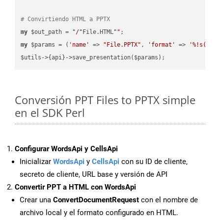
# Convirtiendo HTML a PPTX
my
 $out_path = 
"/"
File.HTML
""
my
 $params = (
'name'
 => 
"File.PPTX"
, 
'format'
 => 
'%!s(MIS
Conversión PPT Files to PPTX simple
en el SDK Perl
Configurar WordsApi y CellsApi
Inicializar
WordsApi
y
CellsApi
con su ID de cliente,
secreto de cliente, URL base y versión de API
Convertir PPT a HTML con WordsApi
Crear una
ConvertDocumentRequest
con el nombre de
archivo local y el formato configurado en HTML.