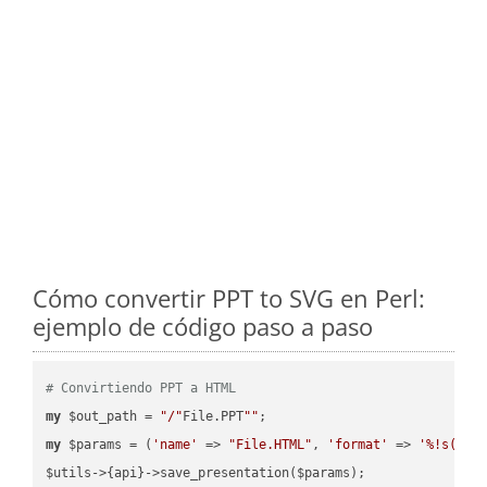
Cómo convertir PPT to SVG en Perl:
ejemplo de código paso a paso
# Convirtiendo PPT a HTML
my
 $out_path = 
"/"
File.PPT
""
my
 $params = (
'name'
 => 
"File.HTML"
, 
'format'
 => 
'%!s(MIS
$utils->{api}->save_presentation($params);
