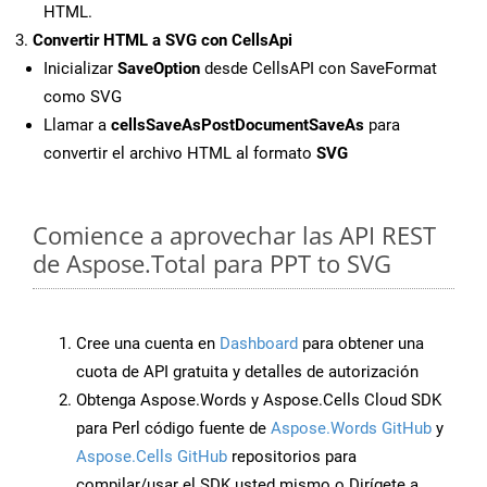
HTML.
Convertir HTML a SVG con CellsApi
Inicializar
SaveOption
desde CellsAPI con SaveFormat
como SVG
Llamar a
cellsSaveAsPostDocumentSaveAs
para
convertir el archivo HTML al formato
SVG
Comience a aprovechar las API REST
de Aspose.Total para PPT to SVG
Cree una cuenta en
Dashboard
para obtener una
cuota de API gratuita y detalles de autorización
Obtenga Aspose.Words y Aspose.Cells Cloud SDK
para Perl código fuente de
Aspose.Words GitHub
y
Aspose.Cells GitHub
repositorios para
compilar/usar el SDK usted mismo o Dirígete a