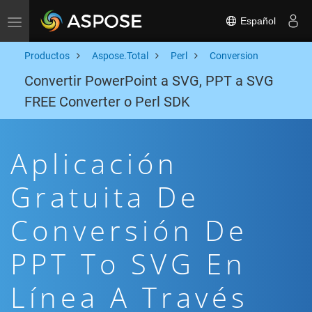
Español
Toggle navigation
Productos
Aspose.Total
Perl
Conversion
Convertir PowerPoint a SVG, PPT a SVG
FREE Converter o Perl SDK
Aplicación
Gratuita De
Conversión De
PPT To SVG En
Línea A Través