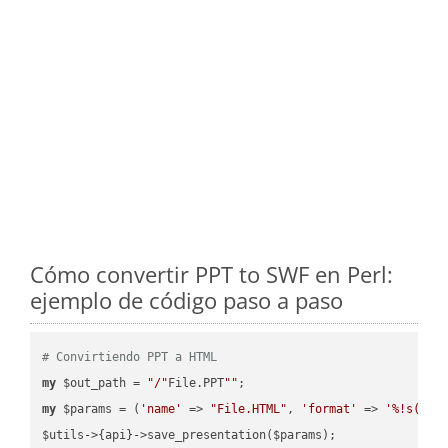
Cómo convertir PPT to SWF en Perl:
ejemplo de código paso a paso
# Convirtiendo PPT a HTML
my
 $out_path = 
"/"
File.PPT
""
my
 $params = (
'name'
 => 
"File.HTML"
, 
'format'
 => 
'%!s(MIS
$utils->{api}->save_presentation($params);
