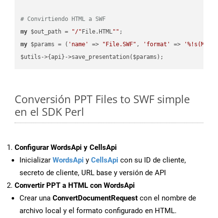
# Convirtiendo HTML a SWF
my
 $out_path = 
"/"
File.HTML
""
my
 $params = (
'name'
 => 
"File.SWF"
, 
'format'
 => 
'%!s(MISS
Conversión PPT Files to SWF simple
en el SDK Perl
Configurar WordsApi y CellsApi
Inicializar
WordsApi
y
CellsApi
con su ID de cliente,
secreto de cliente, URL base y versión de API
Convertir PPT a HTML con WordsApi
Crear una
ConvertDocumentRequest
con el nombre de
archivo local y el formato configurado en HTML.