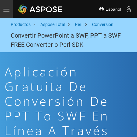
Español
Toggle navigation
Productos
Aspose.Total
Perl
Conversion
Convertir PowerPoint a SWF, PPT a SWF
FREE Converter o Perl SDK
Aplicación
Gratuita De
Conversión De
PPT To SWF En
Línea A Través