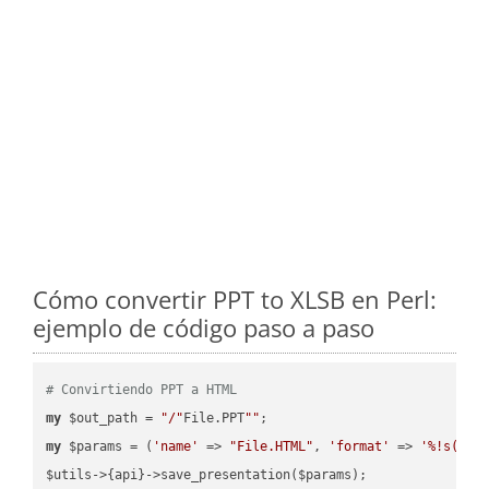
Cómo convertir PPT to XLSB en Perl:
ejemplo de código paso a paso
# Convirtiendo PPT a HTML
my
 $out_path = 
"/"
File.PPT
""
my
 $params = (
'name'
 => 
"File.HTML"
, 
'format'
 => 
'%!s(MIS
$utils->{api}->save_presentation($params);
