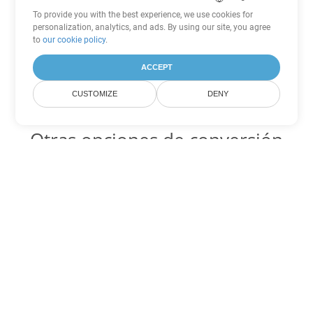
To provide you with the best experience, we use cookies for
personalization, analytics, and ads. By using our site, you agree
to
our cookie policy
.
ACCEPT
CUSTOMIZE
DENY
Otras opciones de conversión
de PowerPoint
PPT Código para convertir DOC
DOC:
Microsoft Word Binary Format
PPT Código para convertir DOT
DOT:
Microsoft Word Template Files
PPT Código para convertir DOCX