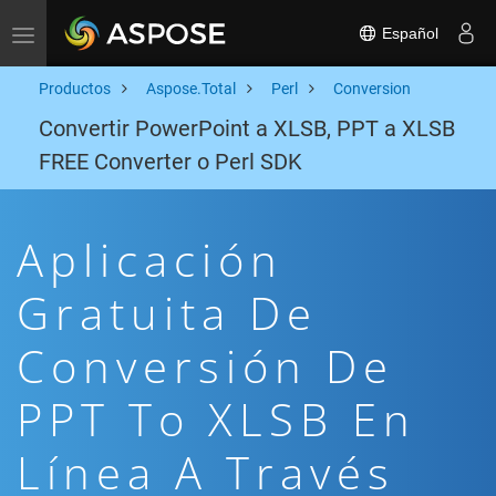
Español
Toggle navigation
Productos
Aspose.Total
Perl
Conversion
Convertir PowerPoint a XLSB, PPT a XLSB
FREE Converter o Perl SDK
Aplicación
Gratuita De
Conversión De
PPT To XLSB En
Línea A Través