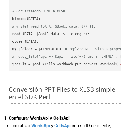
# Convirtiendo HTML a XLSB
binmode
# while( read (DATA, $Book1_data, 8)) {};
read
close
my
 $folder = $TEMPFOLDER; 
# replace NULL with a proper va
# ready_file('api'=> $api, 'file'=>$name + ".HTML" ,'fold
$result = $api->cells_workbook_put_convert_workbook( 
work
Conversión PPT Files to XLSB simple
en el SDK Perl
Configurar WordsApi y CellsApi
Inicializar
WordsApi
y
CellsApi
con su ID de cliente,