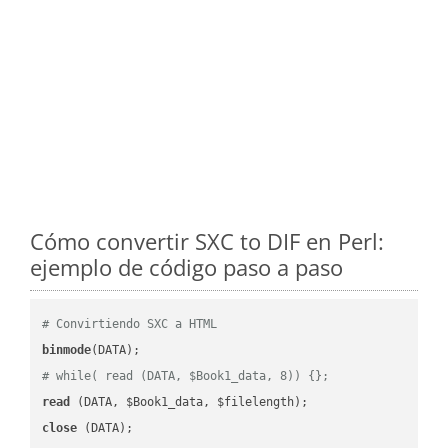
Cómo convertir SXC to DIF en Perl:
ejemplo de código paso a paso
# Convirtiendo SXC a HTML
binmode
# while( read (DATA, $Book1_data, 8)) {};
read
close