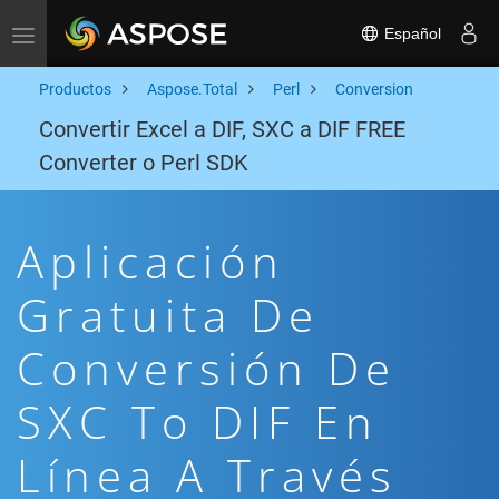
Español
Toggle navigation
Productos
Aspose.Total
Perl
Conversion
Convertir Excel a DIF, SXC a DIF FREE
Converter o Perl SDK
Aplicación
Gratuita De
Conversión De
SXC To DIF En
Línea A Través