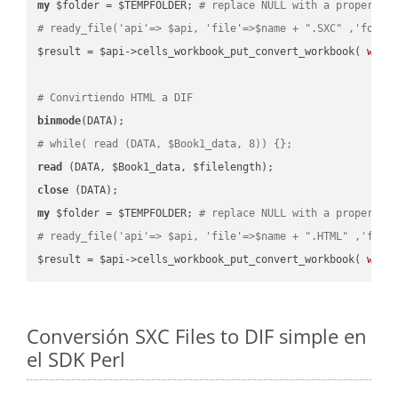
my
 $folder = $TEMPFOLDER; 
# replace NULL with a proper va
# ready_file('api'=> $api, 'file'=>$name + ".SXC" ,'folde
$result = $api->cells_workbook_put_convert_workbook( 
work
# Convirtiendo HTML a DIF
binmode
# while( read (DATA, $Book1_data, 8)) {};
read
close
my
 $folder = $TEMPFOLDER; 
# replace NULL with a proper va
# ready_file('api'=> $api, 'file'=>$name + ".HTML" ,'fold
$result = $api->cells_workbook_put_convert_workbook( 
work
Conversión SXC Files to DIF simple en
el SDK Perl