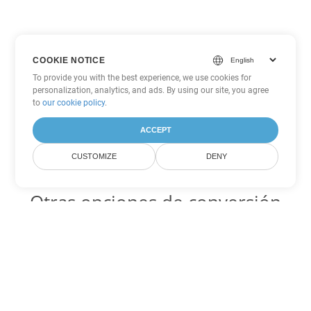
COOKIE NOTICE
To provide you with the best experience, we use cookies for
personalization, analytics, and ads. By using our site, you agree
to
our cookie policy
.
ACCEPT
CUSTOMIZE
DENY
Otras opciones de conversión
de Excel
SXC Código para convertir DOC
DOC:
Microsoft Word Binary Format