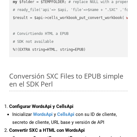
my
 $folder = $TEMPFOLDER; 
# replace NULL with a proper va
# ready_file('api'=> $api, 'file'=>$name + ".SXC" ,'folde
$result = $api->cells_workbook_put_convert_workbook( 
work
# Convirtiendo HTML a EPUB
# SDK not available
%!(EXTRA string=HTML, string=EPUB)
Conversión SXC Files to EPUB simple
en el SDK Perl
Configurar WordsApi y CellsApi
Inicializar
WordsApi
y
CellsApi
con su ID de cliente,
secreto de cliente, URL base y versión de API
Convertir SXC a HTML con WordsApi