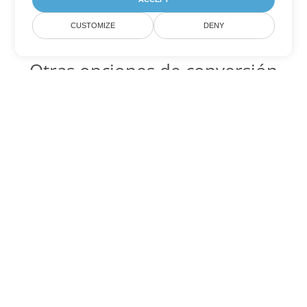
CUSTOMIZE
DENY
Otras opciones de conversión
de Excel
SXC Código para convertir DOC
DOC:
Microsoft Word Binary Format
SXC Código para convertir DOT
DOT:
Microsoft Word Template Files
SXC Código para convertir DOCX
DOCX:
Office 2007+ Word Document
SXC Código para convertir DOCM