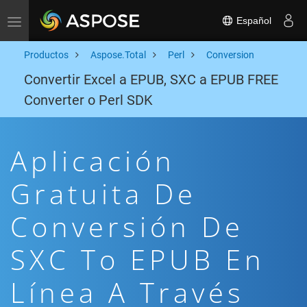
Español
Toggle navigation
Productos
Aspose.Total
Perl
Conversion
Convertir Excel a EPUB, SXC a EPUB FREE
Converter o Perl SDK
Aplicación
Gratuita De
Conversión De
SXC To EPUB En
Línea A Través