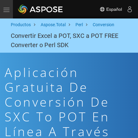
Español
Toggle navigation
Productos
Aspose.Total
Perl
Conversion
Convertir Excel a POT, SXC a POT FREE
Converter o Perl SDK
Aplicación
Gratuita De
Conversión De
SXC To POT En
Línea A Través