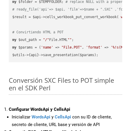
my
 $folder = $TEMPFOLDER; 
# replace NULL with a proper va
# ready_file('api'=> $api, 'file'=>$name + ".SXC" ,'folde
$result = $api->cells_workbook_put_convert_workbook( 
work
# Convirtiendo HTML a POT
my
 $out_path = 
"/"
File.HTML
""
my
 $params = (
'name'
 => 
"File.POT"
, 
'format'
 => 
'%!s(MISS
Conversión SXC Files to POT simple
en el SDK Perl
Configurar WordsApi y CellsApi
Inicializar
WordsApi
y
CellsApi
con su ID de cliente,
secreto de cliente, URL base y versión de API