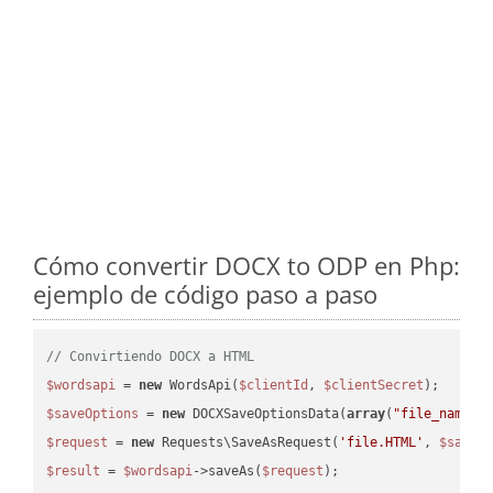
Cómo convertir DOCX to ODP en Php:
ejemplo de código paso a paso
// Convirtiendo DOCX a HTML
$wordsapi
 = 
new
 WordsApi(
$clientId
, 
$clientSecret
$saveOptions
 = 
new
 DOCXSaveOptionsData(
array
(
"file_name"
 
$request
 = 
new
 Requests\SaveAsRequest(
'file.HTML'
, 
$saveO
$result
 = 
$wordsapi
->saveAs(
$request
);
