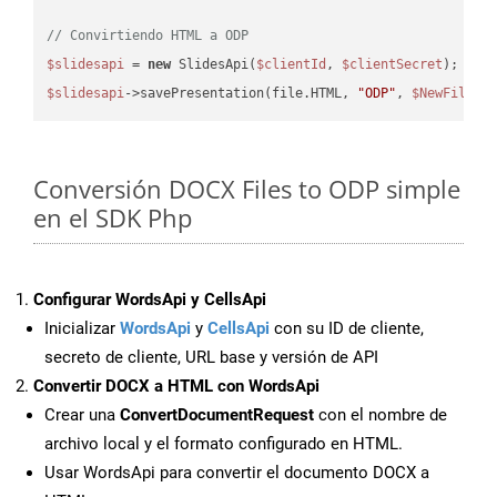
// Convirtiendo HTML a ODP
$slidesapi
 = 
new
 SlidesApi(
$clientId
, 
$clientSecret
$slidesapi
->savePresentation(file.HTML, 
"ODP"
, 
$NewFile
Conversión DOCX Files to ODP simple
en el SDK Php
Configurar WordsApi y CellsApi
Inicializar
WordsApi
y
CellsApi
con su ID de cliente,
secreto de cliente, URL base y versión de API
Convertir DOCX a HTML con WordsApi
Crear una
ConvertDocumentRequest
con el nombre de
archivo local y el formato configurado en HTML.
Usar WordsApi para convertir el documento DOCX a