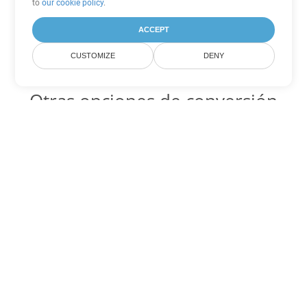
to
our cookie policy
.
ACCEPT
CUSTOMIZE
DENY
Otras opciones de conversión
de Word
DOCX Código para convertir DOC
DOC:
Microsoft Word Binary Format
DOCX Código para convertir DOT
DOT:
Microsoft Word Template Files
DOCX Código para convertir DOCM
DOCM:
Microsoft Word 2007 Marco File