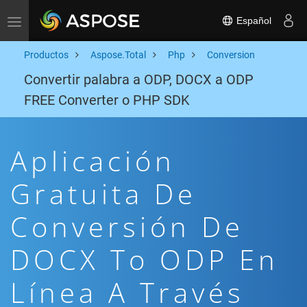
Español
Toggle navigation
Productos
Aspose.Total
Php
Conversion
Convertir palabra a ODP, DOCX a ODP
FREE Converter o PHP SDK
Aplicación
Gratuita De
Conversión De
DOCX To ODP En
Línea A Través