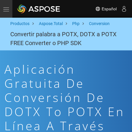
Español
Toggle navigation
Productos
Aspose.Total
Php
Conversion
Convertir palabra a POTX, DOTX a POTX
FREE Converter o PHP SDK
Aplicación
Gratuita De
Conversión De
DOTX To POTX En
Línea A Través