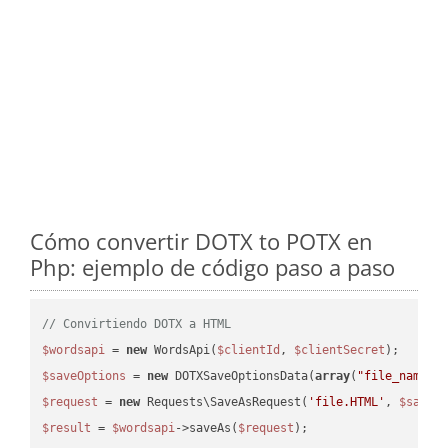
Cómo convertir DOTX to POTX en
Php: ejemplo de código paso a paso
// Convirtiendo DOTX a HTML
$wordsapi
 = 
new
 WordsApi(
$clientId
, 
$clientSecret
$saveOptions
 = 
new
 DOTXSaveOptionsData(
array
(
"file_name"
 
$request
 = 
new
 Requests\SaveAsRequest(
'file.HTML'
, 
$saveO
$result
 = 
$wordsapi
->saveAs(
$request
);
