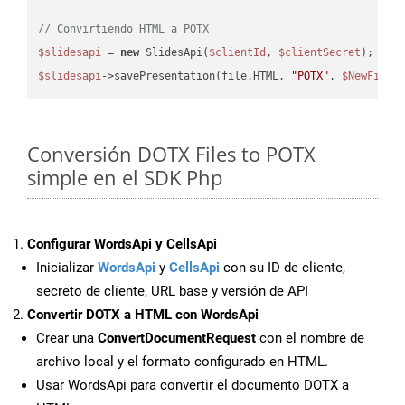
// Convirtiendo HTML a POTX
$slidesapi
 = 
new
 SlidesApi(
$clientId
, 
$clientSecret
$slidesapi
->savePresentation(file.HTML, 
"POTX"
, 
$NewFile
Conversión DOTX Files to POTX
simple en el SDK Php
Configurar WordsApi y CellsApi
Inicializar
WordsApi
y
CellsApi
con su ID de cliente,
secreto de cliente, URL base y versión de API
Convertir DOTX a HTML con WordsApi
Crear una
ConvertDocumentRequest
con el nombre de
archivo local y el formato configurado en HTML.
Usar WordsApi para convertir el documento DOTX a