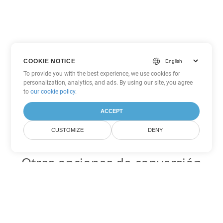
COOKIE NOTICE
To provide you with the best experience, we use cookies for
personalization, analytics, and ads. By using our site, you agree
to
our cookie policy
.
ACCEPT
CUSTOMIZE
DENY
Otras opciones de conversión
de Word
DOTX Código para convertir DOC
DOC:
Microsoft Word Binary Format