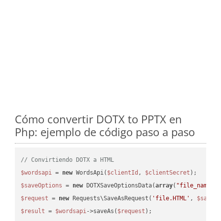
Cómo convertir DOTX to PPTX en
Php: ejemplo de código paso a paso
// Convirtiendo DOTX a HTML
$wordsapi
 = 
new
 WordsApi(
$clientId
, 
$clientSecret
$saveOptions
 = 
new
 DOTXSaveOptionsData(
array
(
"file_name"
 
$request
 = 
new
 Requests\SaveAsRequest(
'file.HTML'
, 
$saveO
$result
 = 
$wordsapi
->saveAs(
$request
);
