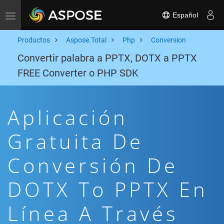
Español
Toggle navigation
Productos
Aspose.Total
Php
Conversion
Convertir palabra a PPTX, DOTX a PPTX
FREE Converter o PHP SDK
Aplicación
Gratuita De
Conversión De
DOTX To PPTX En
Línea A Través