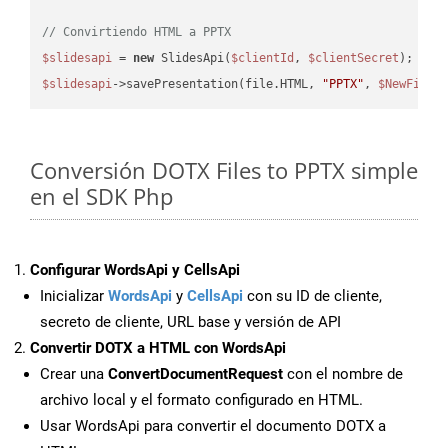
// Convirtiendo HTML a PPTX
$slidesapi
 = 
new
 SlidesApi(
$clientId
, 
$clientSecret
$slidesapi
->savePresentation(file.HTML, 
"PPTX"
, 
$NewFile
Conversión DOTX Files to PPTX simple
en el SDK Php
Configurar WordsApi y CellsApi
Inicializar
WordsApi
y
CellsApi
con su ID de cliente,
secreto de cliente, URL base y versión de API
Convertir DOTX a HTML con WordsApi
Crear una
ConvertDocumentRequest
con el nombre de
archivo local y el formato configurado en HTML.
Usar WordsApi para convertir el documento DOTX a