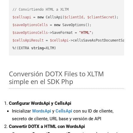
// Convirtiendo HTML a XLTM
$cellsapi
 = 
new
 CellsApi(
$clientId
, 
$clientSecret
$saveOptionsCells
 = 
new
$saveOptionsCells
->SaveFormat = 
"HTML"
$cellsApiResult
 = 
$cellsApi
->cellsSaveAsPostDocumentSaveA
%!(EXTRA 
string
=XLTM)
Conversión DOTX Files to XLTM
simple en el SDK Php
Configurar WordsApi y CellsApi
Inicializar
WordsApi
y
CellsApi
con su ID de cliente,
secreto de cliente, URL base y versión de API
Convertir DOTX a HTML con WordsApi