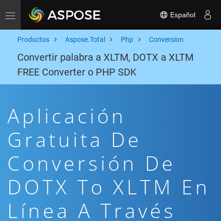
Español
Toggle navigation
Productos
Aspose.Total
Php
Conversion
Convertir palabra a XLTM, DOTX a XLTM
FREE Converter o PHP SDK
Aplicación
Gratuita De
Conversión De
DOTX To XLTM En
Línea A Través