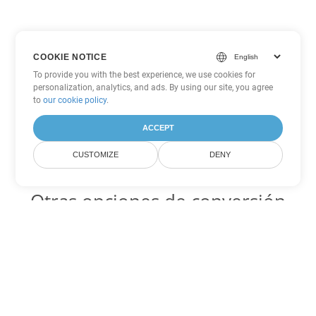
COOKIE NOTICE
To provide you with the best experience, we use cookies for
personalization, analytics, and ads. By using our site, you agree
to
our cookie policy
.
ACCEPT
CUSTOMIZE
DENY
Otras opciones de conversión
de Word
DOTX Código para convertir DOC
DOC:
Microsoft Word Binary Format
DOTX Código para convertir DOT