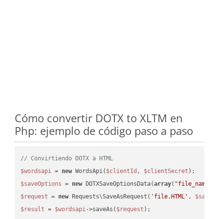
Cómo convertir DOTX to XLTM en
Php: ejemplo de código paso a paso
// Convirtiendo DOTX a HTML
$wordsapi
 = 
new
 WordsApi(
$clientId
, 
$clientSecret
$saveOptions
 = 
new
 DOTXSaveOptionsData(
array
(
"file_name"
 
$request
 = 
new
 Requests\SaveAsRequest(
'file.HTML'
, 
$saveO
$result
 = 
$wordsapi
->saveAs(
$request
);
