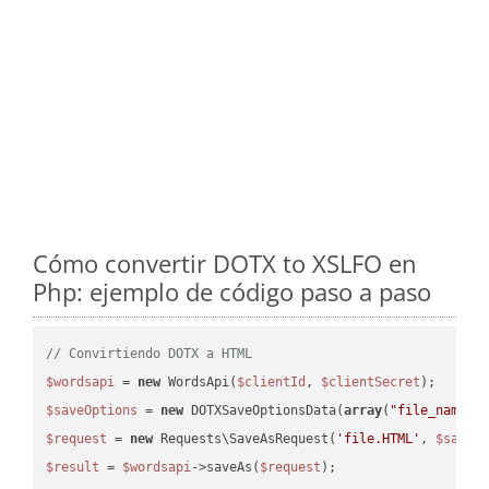
Cómo convertir DOTX to XSLFO en
Php: ejemplo de código paso a paso
// Convirtiendo DOTX a HTML
$wordsapi
 = 
new
 WordsApi(
$clientId
, 
$clientSecret
$saveOptions
 = 
new
 DOTXSaveOptionsData(
array
(
"file_name"
 
$request
 = 
new
 Requests\SaveAsRequest(
'file.HTML'
, 
$saveO
$result
 = 
$wordsapi
->saveAs(
$request
);
