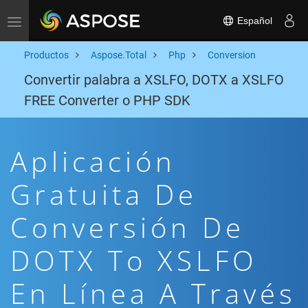
Español
Toggle navigation
Productos
Aspose.Total
Php
Conversion
Convertir palabra a XSLFO, DOTX a XSLFO
FREE Converter o PHP SDK
Aplicación
Gratuita De
Conversión De
DOTX To XSLFO
En Línea A Través