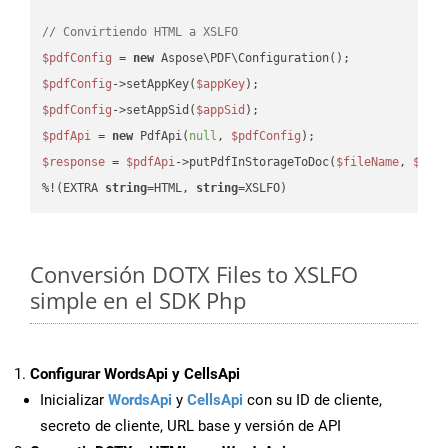
// Convirtiendo HTML a XSLFO
$pdfConfig
 = 
new
$pdfConfig
->setAppKey(
$appKey
$pdfConfig
->setAppSid(
$appSid
$pdfApi
 = 
new
 PdfApi(
null
, 
$pdfConfig
$response
 = 
$pdfApi
->putPdfInStorageToDoc(
$fileName
, 
$des
%!(EXTRA 
string
=HTML, 
string
=XSLFO)
Conversión DOTX Files to XSLFO
simple en el SDK Php
Configurar WordsApi y CellsApi
Inicializar
WordsApi
y
CellsApi
con su ID de cliente,
secreto de cliente, URL base y versión de API