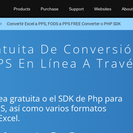
Products
Purchase
Support
Websites
About
Convertir Excel a PPS, FODS a PPS FREE Converter o PHP SDK
atuita De Conversi
S En Línea A Trav
ínea gratuita o el SDK de Php para
PS, así como varios formatos
xcel.