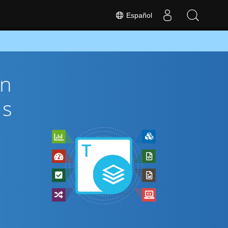
Español
ón
és