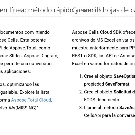
en línea: método rápido y sencillo
Convertir hojas de 
 documentos convirtiendo
Aspose.Cells Cloud SDK ofrece 
se.Cells. Esta potente
archivos de MS Excel en varios
PI de Aspose.Total, como
muestra anteriormente para PPS
ose.Slides, Aspose.Diagram,
REST o SDK, las API de Aspose.
e permite una conversión
Excel en varios formatos de im
s aplicaciones.
Cree el objeto
SaveOptio
propiedad
SaveFormat
.
os, optimizando las
Cree el objeto
Solicitud 
ualable. Explore la lista
FODS documento
aforma
Aspose.Total Cloud
.
Llame al método
SaveAs
chivo %!s(MISSING)”
CellsApi para la conver