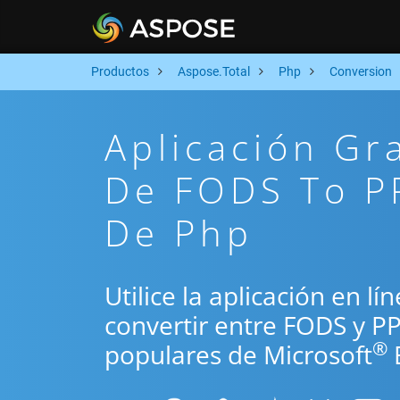
Productos
Aspose.Total
Php
Conversion
Aplicación Gr
De FODS To PP
De Php
Utilice la aplicación en l
convertir entre FODS y P
®
populares de Microsoft
E