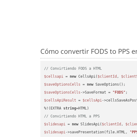
Cómo convertir FODS to PPS en
// Convirtiendo FODS a HTML
$cellsapi
 = 
new
 CellsApi(
$clientId
, 
$client
$saveOptionsCells
 = 
new
$saveOptionsCells
->SaveFormat = 
"FODS"
$cellsApiResult
 = 
$cellsApi
->cellsSaveAsPos
%!(EXTRA 
string
// Convirtiendo HTML a PPS
$slidesapi
 = 
new
 SlidesApi(
$clientId
, 
$clie
$slidesapi
->savePresentation(file.HTML, 
"PP