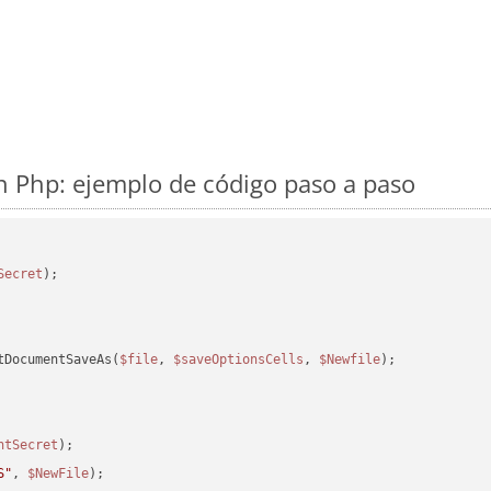
 Php: ejemplo de código paso a paso
Secret
tDocumentSaveAs(
$file
, 
$saveOptionsCells
, 
$Newfile
);

ntSecret
S"
, 
$NewFile