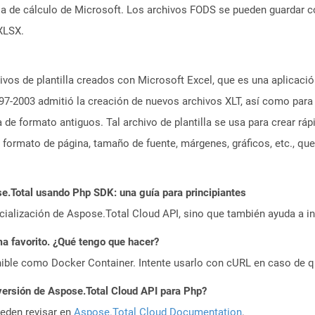
oja de cálculo de Microsoft. Los archivos FODS se pueden guardar 
XLSX.
hivos de plantilla creados con Microsoft Excel, que es una aplicaci
 97-2003 admitió la creación de nuevos archivos XLT, así como para 
la de formato antiguos. Tal archivo de plantilla se usa para crear 
formato de página, tamaño de fuente, márgenes, gráficos, etc., 
.Total usando Php SDK: una guía para principiantes
icialización de Aspose.Total Cloud API, sino que también ayuda a in
a favorito. ¿Qué tengo que hacer?
ible como Docker Container. Intente usarlo con cURL en caso de q
versión de Aspose.Total Cloud API para Php?
ueden revisar en
Aspose.Total Cloud Documentation
.