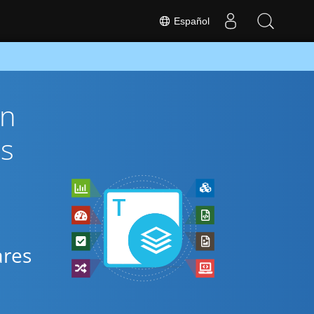
Español
ón
és
ares