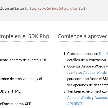
tDocumentSaveAs(
$file
, 
$saveOptionsCells
, 
$Newfile
);

simple en el SDK Php
Comience a aprovech
Cree una cuenta en
Dash
iente, secreto de cliente, URL
detalles de autorización
Obtenga Aspose.Words y 
fuente de
Aspose.Words 
mbre de archivo local y el
para compilar/usar el SD
ver opciones de descarga
 FODS a HTML.
También eche un vistazo 
Aspose.Words
y
Aspose.
veFormat como XLT
API REST
.