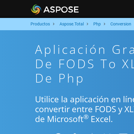
Productos
Aspose.Total
Php
Conversion
Aplicación Gr
De FODS To XL
De Php
Utilice la aplicación en l
convertir entre FODS y X
®
de Microsoft
Excel.