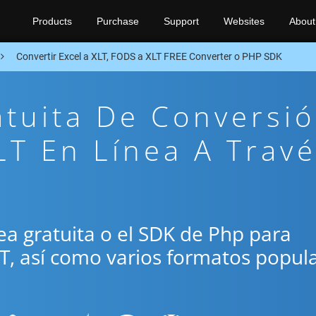
Products
Purchase
Support
Websites
About
Convertir Excel a XLT, FODS a XLT FREE Converter o PHP SDK
atuita De Conversi
T En Línea A Trav
ínea gratuita o el SDK de Php para
LT, así como varios formatos popul