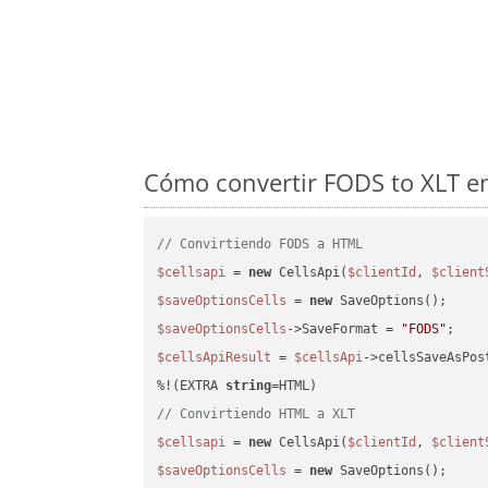
Cómo convertir FODS to XLT en
// Convirtiendo FODS a HTML
$cellsapi
 = 
new
 CellsApi(
$clientId
, 
$client
$saveOptionsCells
 = 
new
$saveOptionsCells
->SaveFormat = 
"FODS"
$cellsApiResult
 = 
$cellsApi
->cellsSaveAsPos
%!(EXTRA 
string
// Convirtiendo HTML a XLT
$cellsapi
 = 
new
 CellsApi(
$clientId
, 
$client
$saveOptionsCells
 = 
new