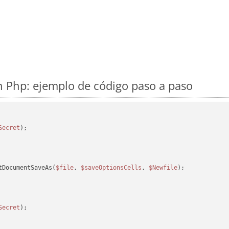
 Php: ejemplo de código paso a paso
Secret
tDocumentSaveAs(
$file
, 
$saveOptionsCells
, 
$Newfile
);

Secret