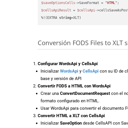
$saveOptionsCells
->SaveFormat = 
"HTML"
$cellsApiResult
 = 
$cellsApi
->cellsSaveAsPos
%!(EXTRA 
string
=XLT)
Conversión FODS Files to XLT 
Configurar WordsApi y CellsApi
Inicializar
WordsApi
y
CellsApi
con su ID de cl
base y versión de API
Convertir FODS a HTML con WordsApi
Crear una
ConvertDocumentRequest
con el no
formato configurado en HTML.
Usar WordsApi para convertir el documento
Convertir HTML a XLT con CellsApi
Inicializar
SaveOption
desde CellsAPI con Sa