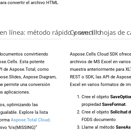
ara convertir el archivo HTML
en línea: método rápido y sencillo
Convertir hojas de 
 documentos convirtiendo
Aspose.Cells Cloud SDK ofrece 
se.Cells. Esta potente
archivos de MS Excel en varios
PI de Aspose.Total, como
muestra anteriormente para XLT.
ose.Slides, Aspose.Diagram,
REST o SDK, las API de Aspose.
e permite una conversión
Excel en varios formatos de im
s aplicaciones.
Cree el objeto
SaveOptio
propiedad
SaveFormat
.
os, optimizando las
Cree el objeto
Solicitud 
ualable. Explore la lista
FODS documento
aforma
Aspose.Total Cloud
.
Llame al método
SaveAs
chivo %!s(MISSING)”