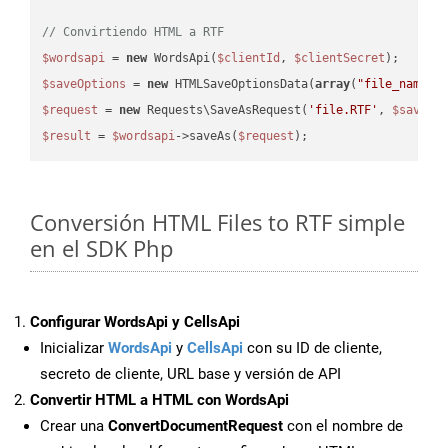
// Convirtiendo HTML a RTF
$wordsapi
 = 
new
 WordsApi(
$clientId
, 
$clientSecret
$saveOptions
 = 
new
 HTMLSaveOptionsData(
array
(
"file_name"
 
$request
 = 
new
 Requests\SaveAsRequest(
'file.RTF'
, 
$saveOp
$result
 = 
$wordsapi
->saveAs(
$request
Conversión HTML Files to RTF simple
en el SDK Php
Configurar WordsApi y CellsApi
Inicializar
WordsApi
y
CellsApi
con su ID de cliente,
secreto de cliente, URL base y versión de API
Convertir HTML a HTML con WordsApi
Crear una
ConvertDocumentRequest
con el nombre de