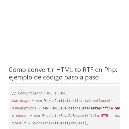
Cómo convertir HTML to RTF en Php:
ejemplo de código paso a paso
// Convirtiendo HTML a HTML
$wordsapi
 = 
new
 WordsApi(
$clientId
, 
$clientSecret
$saveOptions
 = 
new
 HTMLSaveOptionsData(
array
(
"file_name"
 
$request
 = 
new
 Requests\SaveAsRequest(
'file.HTML'
, 
$saveO
$result
 = 
$wordsapi
->saveAs(
$request
);
