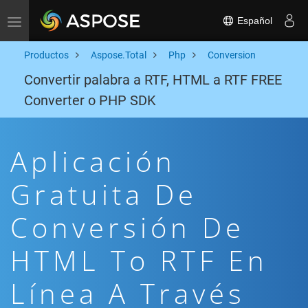
Español
Toggle navigation
Productos
Aspose.Total
Php
Conversion
Convertir palabra a RTF, HTML a RTF FREE
Converter o PHP SDK
Aplicación
Gratuita De
Conversión De
HTML To RTF En
Línea A Través