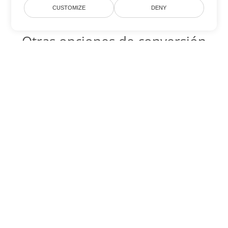
CUSTOMIZE
DENY
Otras opciones de conversión
de Word
HTML Código para convertir DOC
DOC:
Microsoft Word Binary Format
HTML Código para convertir DOT
DOT:
Microsoft Word Template Files
HTML Código para convertir DOCX
DOCX:
Office 2007+ Word Document
HTML Código para convertir DOCM
DOCM:
Microsoft Word 2007 Marco File