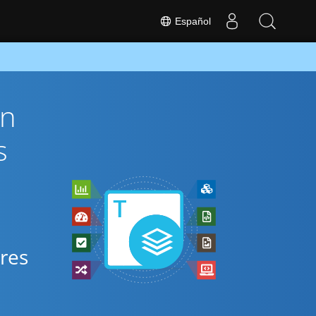
Español
ón
s
ares