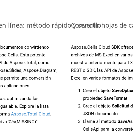
en línea: método rápido y sencillo
Convertir hojas de 
 documentos convirtiendo
Aspose.Cells Cloud SDK ofrece 
se.Cells. Esta potente
archivos de MS Excel en varios
PI de Aspose.Total, como
muestra anteriormente para TXT.
ose.Slides, Aspose.Diagram,
REST o SDK, las API de Aspose.
e permite una conversión
Excel en varios formatos de im
s aplicaciones.
Cree el objeto
SaveOptio
propiedad
SaveFormat
.
os, optimizando las
Cree el objeto
Solicitud 
ualable. Explore la lista
JSON documento
aforma
Aspose.Total Cloud
.
Llame al método
SaveAs
chivo %!s(MISSING)”
CellsApi para la conver