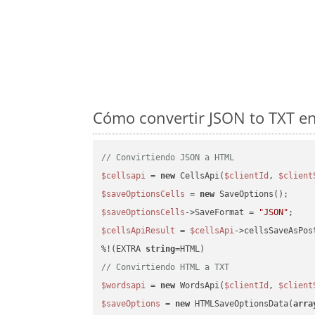
Cómo convertir JSON to TXT en
// Convirtiendo JSON a HTML
$cellsapi
 = 
new
 CellsApi(
$clientId
, 
$client
$saveOptionsCells
 = 
new
$saveOptionsCells
->SaveFormat = 
"JSON"
$cellsApiResult
 = 
$cellsApi
->cellsSaveAsPos
%!(EXTRA 
string
// Convirtiendo HTML a TXT
$wordsapi
 = 
new
 WordsApi(
$clientId
, 
$client
$saveOptions
 = 
new
 HTMLSaveOptionsData(
arra