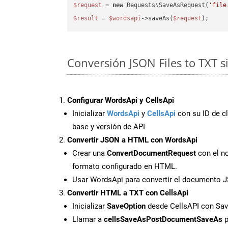
$request
 = 
new
 Requests\SaveAsRequest(
'file
$result
 = 
$wordsapi
->saveAs(
$request
Conversión JSON Files to TXT 
Configurar WordsApi y CellsApi
Inicializar
WordsApi
y
CellsApi
con su ID de cl
base y versión de API
Convertir JSON a HTML con WordsApi
Crear una
ConvertDocumentRequest
con el no
formato configurado en HTML.
Usar WordsApi para convertir el documento
Convertir HTML a TXT con CellsApi
Inicializar
SaveOption
desde CellsAPI con Sa
Llamar a
cellsSaveAsPostDocumentSaveAs
p