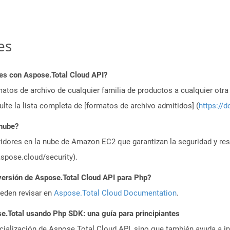
es
es con Aspose.Total Cloud API?
atos de archivo de cualquier familia de productos a cualquier otr
te la lista completa de [formatos de archivo admitidos] (
https://d
 nube?
idores en la nube de Amazon EC2 que garantizan la seguridad y resi
aspose.cloud/security).
versión de Aspose.Total Cloud API para Php?
ueden revisar en
Aspose.Total Cloud Documentation
.
.Total usando Php SDK: una guía para principiantes
icialización de Aspose.Total Cloud API, sino que también ayuda a in