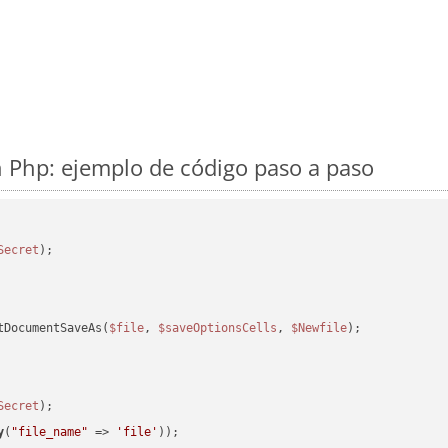
 Php: ejemplo de código paso a paso
Secret
tDocumentSaveAs(
$file
, 
$saveOptionsCells
, 
$Newfile
);

Secret
y
(
"file_name"
 => 
'file'