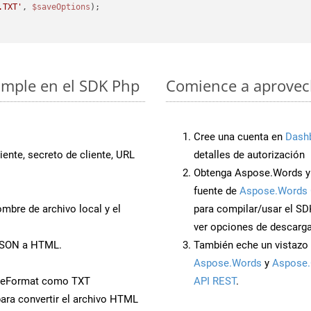
.TXT'
, 
$saveOptions
simple en el SDK Php
Comience a aprovech
Cree una cuenta en
Dash
iente, secreto de cliente, URL
detalles de autorización
Obtenga Aspose.Words y 
fuente de
Aspose.Words 
mbre de archivo local y el
para compilar/usar el SD
ver opciones de descarga
 JSON a HTML.
También eche un vistazo 
Aspose.Words
y
Aspose.
veFormat como TXT
API REST
.
ara convertir el archivo HTML