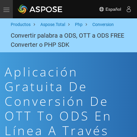
Español
Toggle navigation
Productos
Aspose.Total
Php
Conversion
Convertir palabra a ODS, OTT a ODS FREE
Converter o PHP SDK
Aplicación
Gratuita De
Conversión De
OTT To ODS En
Línea A Través