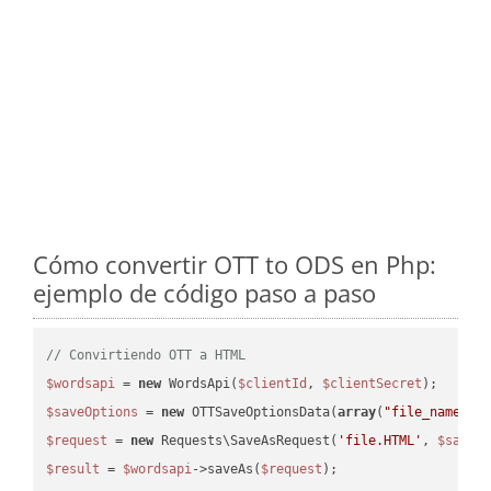
Cómo convertir OTT to ODS en Php:
ejemplo de código paso a paso
// Convirtiendo OTT a HTML
$wordsapi
 = 
new
 WordsApi(
$clientId
, 
$clientSecret
$saveOptions
 = 
new
 OTTSaveOptionsData(
array
(
"file_name"
 =
$request
 = 
new
 Requests\SaveAsRequest(
'file.HTML'
, 
$saveO
$result
 = 
$wordsapi
->saveAs(
$request
);
