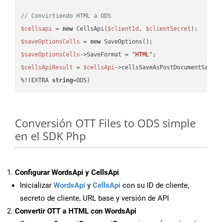
// Convirtiendo HTML a ODS
$cellsapi
 = 
new
 CellsApi(
$clientId
, 
$clientSecret
$saveOptionsCells
 = 
new
$saveOptionsCells
->SaveFormat = 
"HTML"
$cellsApiResult
 = 
$cellsApi
->cellsSaveAsPostDocumentSaveA
%!(EXTRA 
string
=ODS)
Conversión OTT Files to ODS simple
en el SDK Php
Configurar WordsApi y CellsApi
Inicializar
WordsApi
y
CellsApi
con su ID de cliente,
secreto de cliente, URL base y versión de API
Convertir OTT a HTML con WordsApi