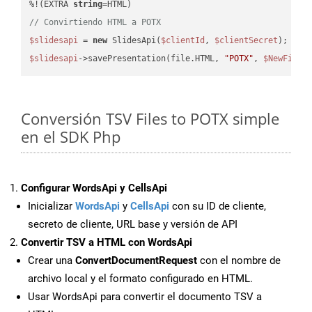
%!(EXTRA 
string
// Convirtiendo HTML a POTX
$slidesapi
 = 
new
 SlidesApi(
$clientId
, 
$clientSecret
$slidesapi
->savePresentation(file.HTML, 
"POTX"
, 
$NewFile
Conversión TSV Files to POTX simple
en el SDK Php
Configurar WordsApi y CellsApi
Inicializar
WordsApi
y
CellsApi
con su ID de cliente,
secreto de cliente, URL base y versión de API
Convertir TSV a HTML con WordsApi
Crear una
ConvertDocumentRequest
con el nombre de
archivo local y el formato configurado en HTML.
Usar WordsApi para convertir el documento TSV a