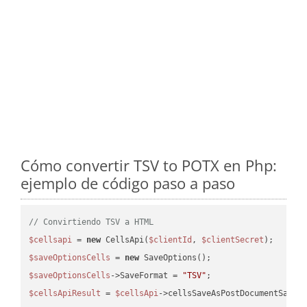
Cómo convertir TSV to POTX en Php:
ejemplo de código paso a paso
// Convirtiendo TSV a HTML
$cellsapi
 = 
new
 CellsApi(
$clientId
, 
$clientSecret
$saveOptionsCells
 = 
new
$saveOptionsCells
->SaveFormat = 
"TSV"
$cellsApiResult
 = 
$cellsApi
->cellsSaveAsPostDocumentSaveA