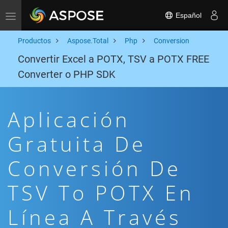
Español
Toggle navigation
Productos
Aspose.Total
Php
Conversion
Convertir Excel a POTX, TSV a POTX FREE
Converter o PHP SDK
Aplicación
Gratuita De
Conversión De
TSV To POTX En
Línea A Través