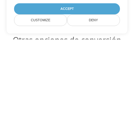
ACCEPT
CUSTOMIZE
DENY
Otras opciones de conversión
de PDF
WEB Código para convertir DOC
DOC:
Microsoft Word Binary Format
WEB Código para convertir DOT
DOT:
Microsoft Word Template Files
WEB Código para convertir DOCX
DOCX:
Office 2007+ Word Document