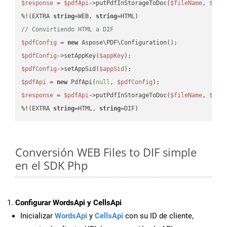
$response
 = 
$pdfApi
->putPdfInStorageToDoc(
$fileName
, 
$des
%!(EXTRA 
string
=WEB, 
string
// Convirtiendo HTML a DIF
$pdfConfig
 = 
new
$pdfConfig
->setAppKey(
$appKey
$pdfConfig
->setAppSid(
$appSid
$pdfApi
 = 
new
 PdfApi(
null
, 
$pdfConfig
$response
 = 
$pdfApi
->putPdfInStorageToDoc(
$fileName
, 
$des
%!(EXTRA 
string
=HTML, 
string
=DIF)
Conversión WEB Files to DIF simple
en el SDK Php
Configurar WordsApi y CellsApi
Inicializar
WordsApi
y
CellsApi
con su ID de cliente,