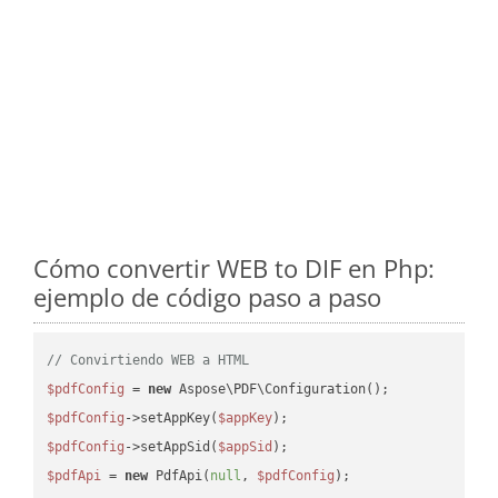
Cómo convertir WEB to DIF en Php:
ejemplo de código paso a paso
// Convirtiendo WEB a HTML
$pdfConfig
 = 
new
$pdfConfig
->setAppKey(
$appKey
$pdfConfig
->setAppSid(
$appSid
$pdfApi
 = 
new
 PdfApi(
null
, 
$pdfConfig