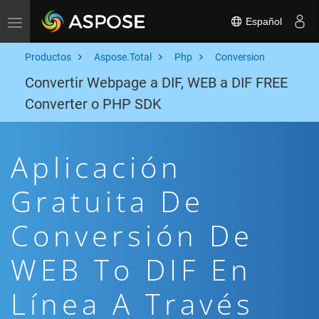
Español
Toggle navigation
Productos
Aspose.Total
Php
Conversion
Convertir Webpage a DIF, WEB a DIF FREE
Converter o PHP SDK
Aplicación
Gratuita De
Conversión De
WEB To DIF En
Línea A Través