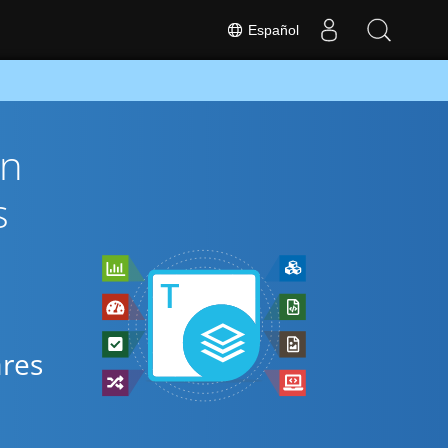
Español
ón
s
ares