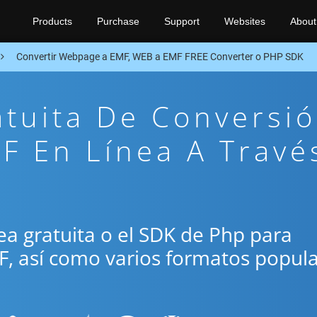
Products
Purchase
Support
Websites
About
Convertir Webpage a EMF, WEB a EMF FREE Converter o PHP SDK
atuita De Conversi
F En Línea A Travé
ínea gratuita o el SDK de Php para
F, así como varios formatos popul