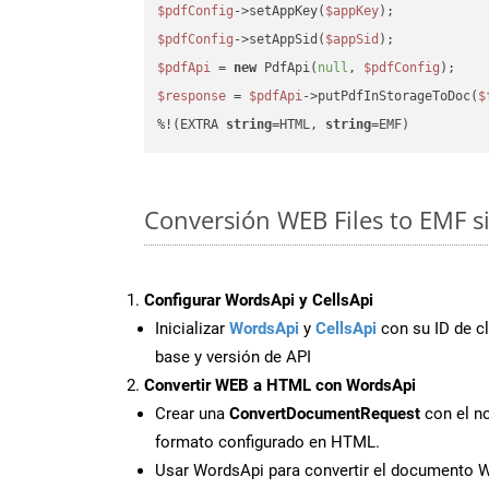
$pdfConfig
->setAppKey(
$appKey
$pdfConfig
->setAppSid(
$appSid
$pdfApi
 = 
new
 PdfApi(
null
, 
$pdfConfig
$response
 = 
$pdfApi
->putPdfInStorageToDoc(
$
%!(EXTRA 
string
=HTML, 
string
=EMF)
Conversión WEB Files to EMF s
Configurar WordsApi y CellsApi
Inicializar
WordsApi
y
CellsApi
con su ID de cl
base y versión de API
Convertir WEB a HTML con WordsApi
Crear una
ConvertDocumentRequest
con el no
formato configurado en HTML.
Usar WordsApi para convertir el documento