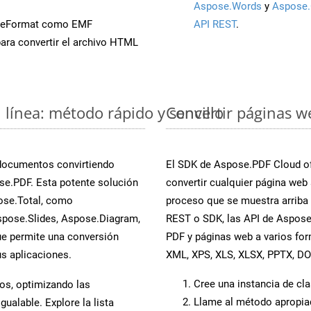
Aspose.Words
y
Aspose.
aveFormat como EMF
API REST
.
ara convertir el archivo HTML
línea: método rápido y sencillo
Convertir páginas w
 documentos convirtiendo
El SDK de Aspose.PDF Cloud of
e.PDF. Esta potente solución
convertir cualquier página web 
ose.Total, como
proceso que se muestra arriba p
spose.Slides, Aspose.Diagram,
REST o SDK, las API de Aspose
e permite una conversión
PDF y páginas web a varios fo
s aplicaciones.
XML, XPS, XLS, XLSX, PPTX, D
Cree una instancia de cl
os, optimizando las
Llame al método apropi
ualable. Explore la lista