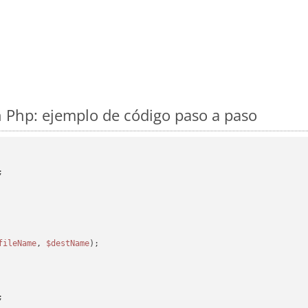
 Php: ejemplo de código paso a paso
fileName
, 
$destName
);
