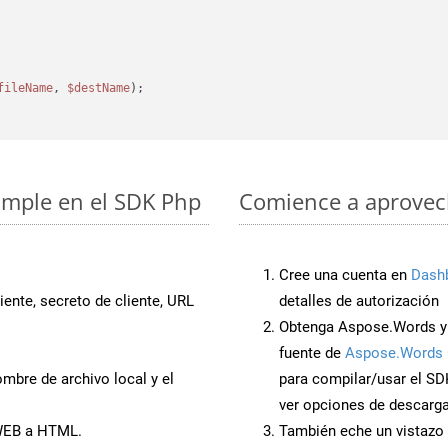
fileName
, 
$destName
);

imple en el SDK Php
Comience a aprovech
Cree una cuenta en
Dash
iente, secreto de cliente, URL
detalles de autorización
Obtenga Aspose.Words y 
fuente de
Aspose.Words 
mbre de archivo local y el
para compilar/usar el SD
ver opciones de descarga
 WEB a HTML.
También eche un vistazo 