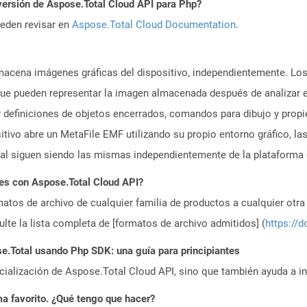
versión de Aspose.Total Cloud API para Php?
ueden revisar en
Aspose.Total Cloud Documentation
.
acena imágenes gráficas del dispositivo, independientemente. Lo
que pueden representar la imagen almacenada después de analizar en
r definiciones de objetos encerrados, comandos para dibujo y propie
tivo abre un MetaFile EMF utilizando su propio entorno gráfico, la
nal siguen siendo las mismas independientemente de la plataforma d
es con Aspose.Total Cloud API?
atos de archivo de cualquier familia de productos a cualquier otr
te la lista completa de [formatos de archivo admitidos] (
https://d
.Total usando Php SDK: una guía para principiantes
icialización de Aspose.Total Cloud API, sino que también ayuda a in
a favorito. ¿Qué tengo que hacer?