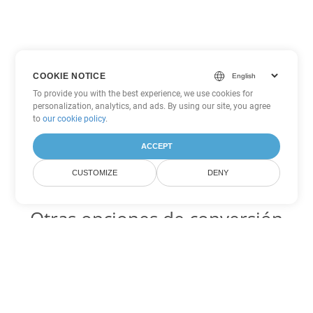
COOKIE NOTICE
To provide you with the best experience, we use cookies for
personalization, analytics, and ads. By using our site, you agree
to
our cookie policy
.
ACCEPT
CUSTOMIZE
DENY
Otras opciones de conversión
de PDF
WEB Código para convertir DOC
DOC:
Microsoft Word Binary Format