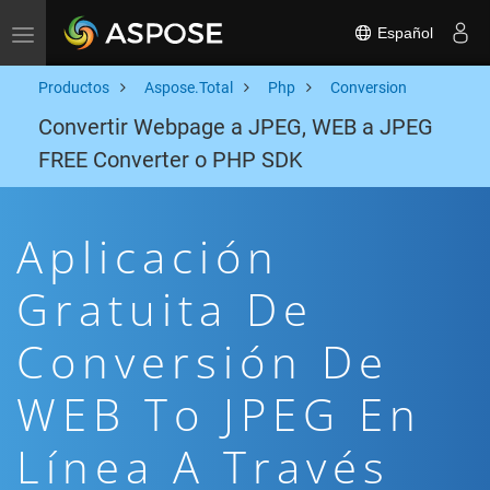
Español
Toggle navigation
Productos
Aspose.Total
Php
Conversion
Convertir Webpage a JPEG, WEB a JPEG
FREE Converter o PHP SDK
Aplicación
Gratuita De
Conversión De
WEB To JPEG En
Línea A Través