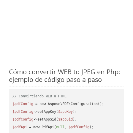
Cómo convertir WEB to JPEG en Php:
ejemplo de código paso a paso
// Convirtiendo WEB a HTML
$pdfConfig
 = 
new
$pdfConfig
->setAppKey(
$appKey
$pdfConfig
->setAppSid(
$appSid
$pdfApi
 = 
new
 PdfApi(
null
, 
$pdfConfig