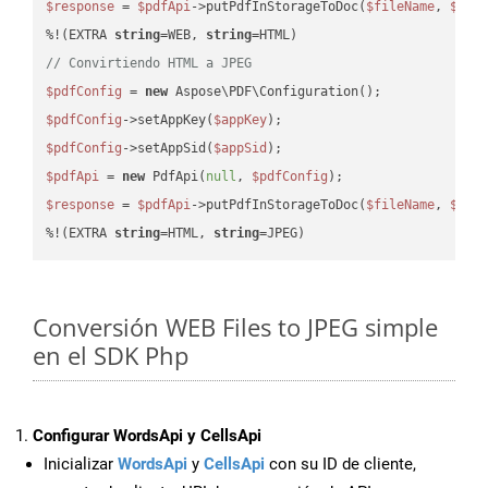
$response
 = 
$pdfApi
->putPdfInStorageToDoc(
$fileName
, 
$des
%!(EXTRA 
string
=WEB, 
string
// Convirtiendo HTML a JPEG
$pdfConfig
 = 
new
$pdfConfig
->setAppKey(
$appKey
$pdfConfig
->setAppSid(
$appSid
$pdfApi
 = 
new
 PdfApi(
null
, 
$pdfConfig
$response
 = 
$pdfApi
->putPdfInStorageToDoc(
$fileName
, 
$des
%!(EXTRA 
string
=HTML, 
string
=JPEG)
Conversión WEB Files to JPEG simple
en el SDK Php
Configurar WordsApi y CellsApi
Inicializar
WordsApi
y
CellsApi
con su ID de cliente,