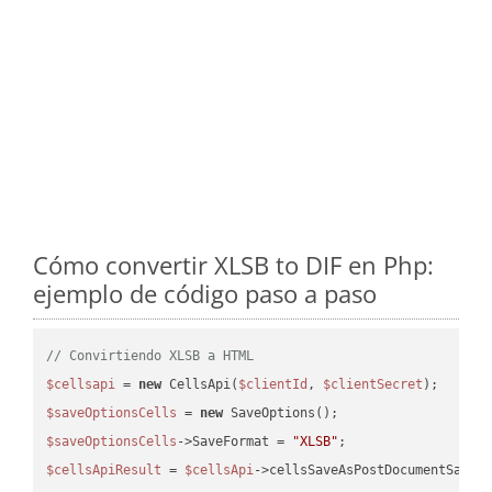
Cómo convertir XLSB to DIF en Php:
ejemplo de código paso a paso
// Convirtiendo XLSB a HTML
$cellsapi
 = 
new
 CellsApi(
$clientId
, 
$clientSecret
$saveOptionsCells
 = 
new
$saveOptionsCells
->SaveFormat = 
"XLSB"
$cellsApiResult
 = 
$cellsApi
->cellsSaveAsPostDocumentSaveA