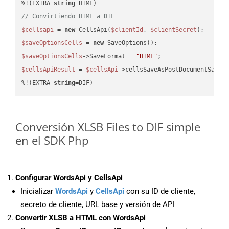
%!(EXTRA 
string
// Convirtiendo HTML a DIF
$cellsapi
 = 
new
 CellsApi(
$clientId
, 
$clientSecret
$saveOptionsCells
 = 
new
$saveOptionsCells
->SaveFormat = 
"HTML"
$cellsApiResult
 = 
$cellsApi
->cellsSaveAsPostDocumentSaveA
%!(EXTRA 
string
=DIF)
Conversión XLSB Files to DIF simple
en el SDK Php
Configurar WordsApi y CellsApi
Inicializar
WordsApi
y
CellsApi
con su ID de cliente,
secreto de cliente, URL base y versión de API
Convertir XLSB a HTML con WordsApi