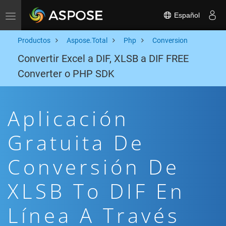
Español
Toggle navigation
Productos
Aspose.Total
Php
Conversion
Convertir Excel a DIF, XLSB a DIF FREE
Converter o PHP SDK
Aplicación
Gratuita De
Conversión De
XLSB To DIF En
Línea A Través