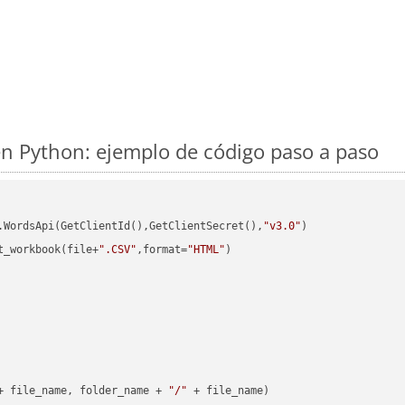
n Python: ejemplo de código paso a paso
.WordsApi(GetClientId(),GetClientSecret(),
"v3.0"
)

t_workbook(file+
".CSV"
,format=
"HTML"
)

+ file_name, folder_name + 
"/"
 + file_name)
