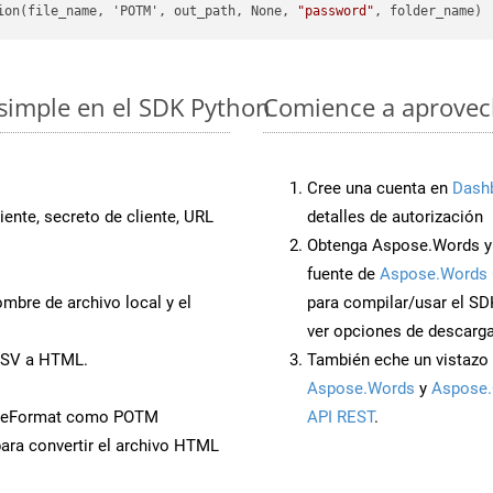
ion(file_name, 'POTM', out_path, None, 
"password"
simple en el SDK Python
Comience a aprovech
Cree una cuenta en
Dash
iente, secreto de cliente, URL
detalles de autorización
Obtenga Aspose.Words y 
fuente de
Aspose.Words 
mbre de archivo local y el
para compilar/usar el SD
ver opciones de descarga
CSV a HTML.
También eche un vistazo 
Aspose.Words
y
Aspose.
aveFormat como POTM
API REST
.
ara convertir el archivo HTML