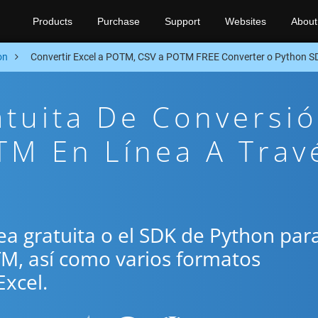
Products
Purchase
Support
Websites
About
on
Convertir Excel a POTM, CSV a POTM FREE Converter o Python S
atuita De Conversi
TM En Línea A Trav
ínea gratuita o el SDK de Python par
TM, así como varios formatos
xcel.