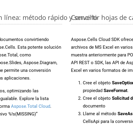
n línea: método rápido y sencillo
Convertir hojas de 
 documentos convirtiendo
Aspose.Cells Cloud SDK ofrece 
e.Cells. Esta potente solución
archivos de MS Excel en varios
ose.Total, como
muestra anteriormente para POT
ose.Slides, Aspose.Diagram,
API REST o SDK, las API de Asp
e permite una conversión
Excel en varios formatos de im
s aplicaciones.
Cree el objeto
SaveOptio
propiedad
SaveFormat
.
os, optimizando las
Cree el objeto
Solicitud 
ualable. Explore la lista
documento
aforma
Aspose.Total Cloud
.
Llame al método
SaveAs
chivo %!s(MISSING)”
CellsApi para la convers