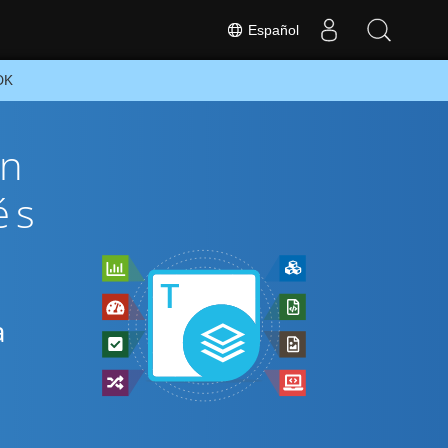
Español
DK
ón
és
a