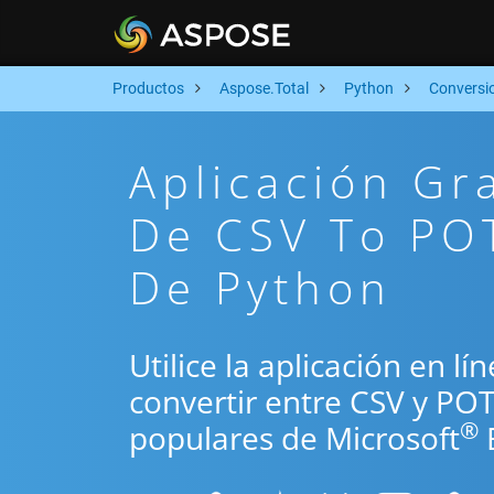
Productos
Aspose.Total
Python
Conversi
Aplicación Gr
De CSV To PO
De Python
Utilice la aplicación en l
convertir entre CSV y PO
®
populares de Microsoft
E