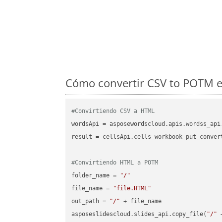
Cómo convertir CSV to POTM e
#Convirtiendo CSV a HTML
wordsApi = asposewordscloud.apis.wordss_api
result = cellsApi.cells_workbook_put_conver
#Convirtiendo HTML a POTM
folder_name = 
"/"
file_name = 
"file.HTML"
out_path = 
"/"
 + file_name

asposeslidescloud.slides_api.copy_file(
"/"
 