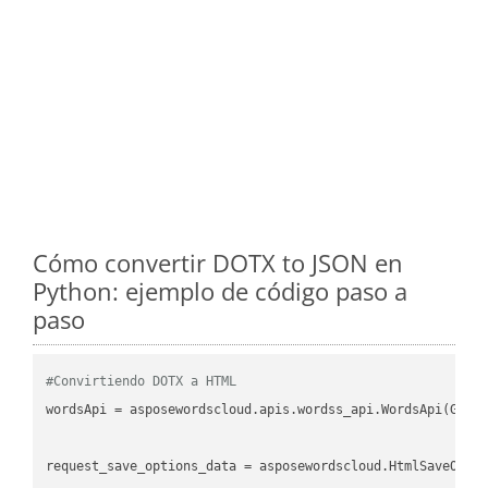
Cómo convertir DOTX to JSON en
Python: ejemplo de código paso a
paso
#Convirtiendo DOTX a HTML
wordsApi
 = asposewordscloud.apis.wordss_api.WordsApi(GetC
request_save_options_data
 = asposewordscloud.HtmlSaveOpti