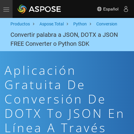
Español
Toggle navigation
Productos
Aspose.Total
Python
Conversion
Convertir palabra a JSON, DOTX a JSON
FREE Converter o Python SDK
Aplicación
Gratuita De
Conversión De
DOTX To JSON En
Línea A Través