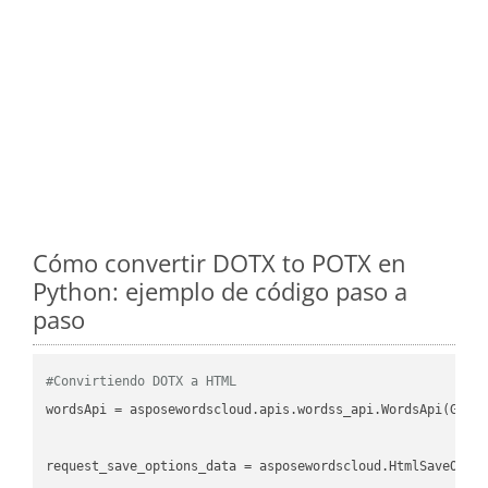
Cómo convertir DOTX to POTX en
Python: ejemplo de código paso a
paso
#Convirtiendo DOTX a HTML
wordsApi = asposewordscloud.apis.wordss_api.WordsApi(GetC
request_save_options_data = asposewordscloud.HtmlSaveOptio