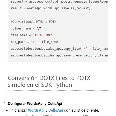
request = asposewordscloud.models.requests.SaveAsRequest(n
result = wordsApi.words_api.save_as(request)

#Convirtiendo HTML a POTX
folder_name = 
"/"
file_name = 
"file.HTML"
out_path = 
"/"
 + file_name

asposeslidescloud.slides_api.copy_file(
"/"
 + file_name, f
asposeslidescloud.slides_api.save_presentation(file_name,
Conversión DOTX Files to POTX
simple en el SDK Python
Configurar WordsApi y CellsApi
Inicializar
WordsApi
y
CellsApi
con su ID de cliente,