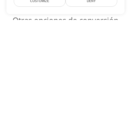
CUSTOMIZE
DENY
Otras opciones de conversión
de Word
DOTX Código para convertir DOC
DOC:
Microsoft Word Binary Format
DOTX Código para convertir DOT
DOT:
Microsoft Word Template Files
DOTX Código para convertir DOCX
DOCX:
Office 2007+ Word Document
DOTX Código para convertir DOCM
DOCM:
Microsoft Word 2007 Marco File