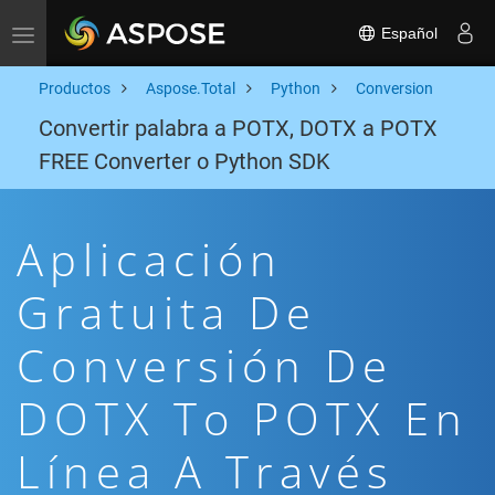
Español
Toggle navigation
Productos
Aspose.Total
Python
Conversion
Convertir palabra a POTX, DOTX a POTX
FREE Converter o Python SDK
Aplicación
Gratuita De
Conversión De
DOTX To POTX En
Línea A Través