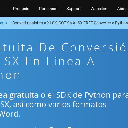
Products
Purchase
Support
Websites
About
on
Convertir palabra a XLSX, DOTX a XLSX FREE Converter o Pytho
atuita De Conversi
LSX En Línea A
thon
ínea gratuita o el SDK de Python par
LSX, así como varios formatos
Word.