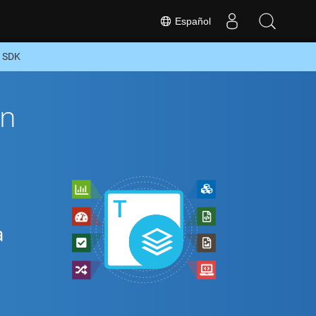
Español
n SDK
ón
a