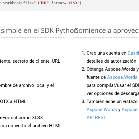
t_workbook(file+
".HTML"
,format=
"XLSX"
 simple en el SDK Python
Comience a aprovech
Cree una cuenta en
Dash
iente, secreto de cliente, URL
detalles de autorización
Obtenga Aspose.Words y 
fuente de
Aspose.Words 
mbre de archivo local y el
para compilar/usar el SD
ver opciones de descarga
 DOTX a HTML.
También eche un vistazo 
Aspose.Words
y
Aspose.
veFormat como XLSX
API REST
.
ara convertir el archivo HTML