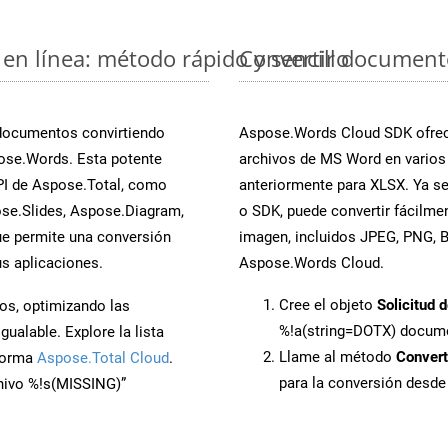
en línea: método rápido y sencillo
Convertir document
 documentos convirtiendo
Aspose.Words Cloud SDK ofrece
ose.Words. Esta potente
archivos de MS Word en varios
PI de Aspose.Total, como
anteriormente para XLSX. Ya se
se.Slides, Aspose.Diagram,
o SDK, puede convertir fácilm
e permite una conversión
imagen, incluidos JPEG, PNG, BM
s aplicaciones.
Aspose.Words Cloud.
Cree el objeto
Solicitud 
os, optimizando las
%!a(string=DOTX) docum
ualable. Explore la lista
Llame al método
Conver
aforma
Aspose.Total Cloud
.
para la conversión desd
chivo %!s(MISSING)”