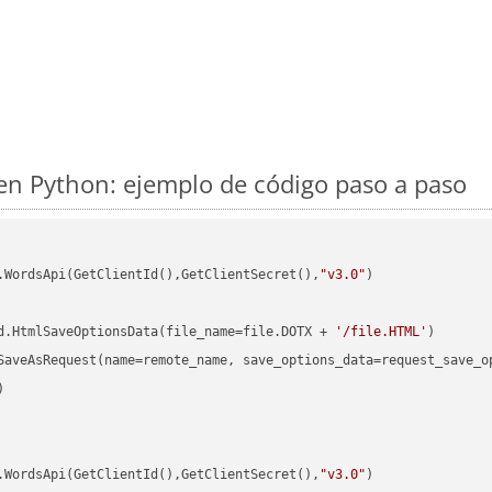
en Python: ejemplo de código paso a paso
.WordsApi(GetClientId(),GetClientSecret(),
"v3.0"
)

d.HtmlSaveOptionsData(file_name=file.DOTX + 
'/file.HTML'


.WordsApi(GetClientId(),GetClientSecret(),
"v3.0"