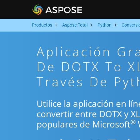
Productos
Aspose.Total
Python
Conversi
Aplicación Gr
De DOTX To X
Través De Py
Utilice la aplicación en l
convertir entre DOTX y X
®
populares de Microsoft