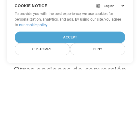
COOKIE NOTICE
To provide you with the best experience, we use cookies for
personalization, analytics, and ads. By using our site, you agree
to
our cookie policy
.
ACCEPT
CUSTOMIZE
DENY
Otras opciones de conversión
de Word
OTT Código para convertir DOC
DOC:
Microsoft Word Binary Format
OTT Código para convertir DOT
DOT:
Microsoft Word Template Files