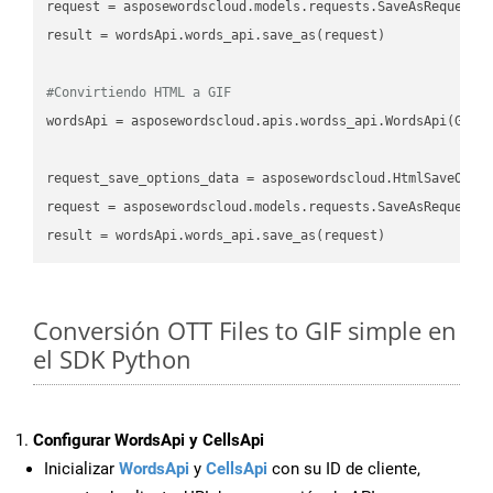
request
result
 = wordsApi.words_api.save_as(request)

#Convirtiendo HTML a GIF
wordsApi
 = asposewordscloud.apis.wordss_api.WordsApi(GetC
request_save_options_data
 = asposewordscloud.HtmlSaveOpti
request
result
Conversión OTT Files to GIF simple en
el SDK Python
Configurar WordsApi y CellsApi
Inicializar
WordsApi
y
CellsApi
con su ID de cliente,