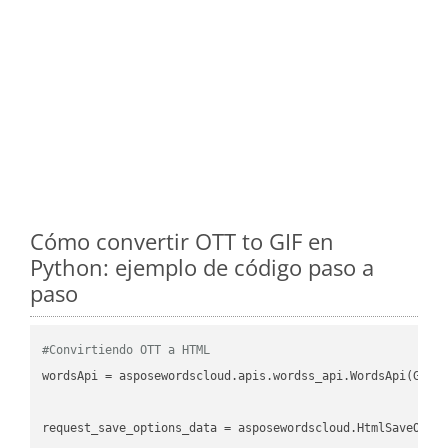
Cómo convertir OTT to GIF en
Python: ejemplo de código paso a
paso
#Convirtiendo OTT a HTML
wordsApi
 = asposewordscloud.apis.wordss_api.WordsApi(GetC
request_save_options_data
 = asposewordscloud.HtmlSaveOpti