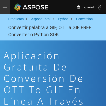
Español
Toggle navigation
Productos
Aspose.Total
Python
Conversion
Convertir palabra a GIF, OTT a GIF FREE
Converter o Python SDK
Aplicación
Gratuita De
Conversión De
OTT To GIF En
Línea A Través