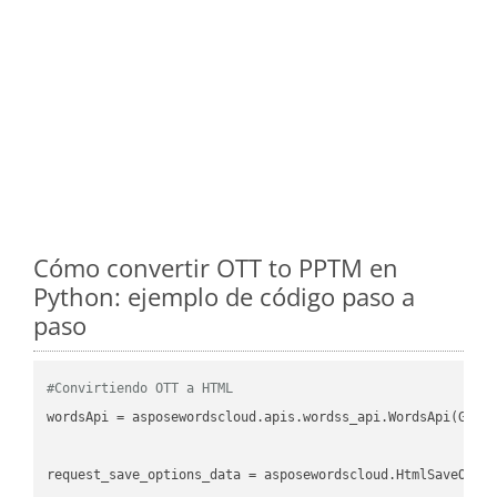
Cómo convertir OTT to PPTM en
Python: ejemplo de código paso a
paso
#Convirtiendo OTT a HTML
wordsApi = asposewordscloud.apis.wordss_api.WordsApi(GetC
request_save_options_data = asposewordscloud.HtmlSaveOptio