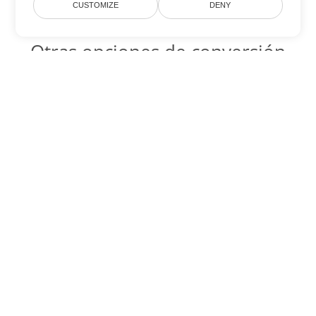
CUSTOMIZE
DENY
Otras opciones de conversión
de Word
OTT Código para convertir DOC
DOC:
Microsoft Word Binary Format
OTT Código para convertir DOT
DOT:
Microsoft Word Template Files
OTT Código para convertir DOCX
DOCX:
Office 2007+ Word Document
OTT Código para convertir DOCM
DOCM:
Microsoft Word 2007 Marco File