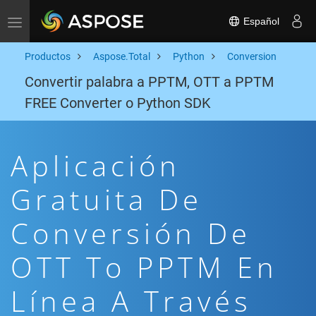
Español
Toggle navigation
Productos
Aspose.Total
Python
Conversion
Convertir palabra a PPTM, OTT a PPTM
FREE Converter o Python SDK
Aplicación
Gratuita De
Conversión De
OTT To PPTM En
Línea A Través