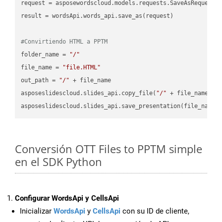
request = asposewordscloud.models.requests.SaveAsRequest(n
result = wordsApi.words_api.save_as(request)

#Convirtiendo HTML a PPTM
folder_name = 
"/"
file_name = 
"file.HTML"
out_path = 
"/"
 + file_name

asposeslidescloud.slides_api.copy_file(
"/"
 + file_name, f
asposeslidescloud.slides_api.save_presentation(file_name,
Conversión OTT Files to PPTM simple
en el SDK Python
Configurar WordsApi y CellsApi
Inicializar
WordsApi
y
CellsApi
con su ID de cliente,